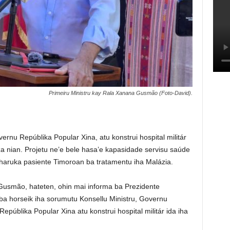
Primeiru Ministru kay Rala Xanana Gusmão (Foto-David).
rnu Repúblika Popular Xina, atu konstrui hospital militár
eza nian. Projetu ne’e bele hasa’e kapasidade servisu saúde
haruka pasiente Timoroan ba tratamentu iha Malázia.
Gusmão, hateten, ohin mai informa ba Prezidente
a horseik iha sorumutu Konsellu Ministru, Governu
públika Popular Xina atu konstrui hospital militár ida iha