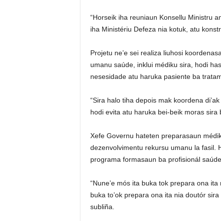
“Horseik iha reuniaun Konsellu Ministru am
iha Ministériu Defeza nia kotuk, atu konst
Projetu ne’e sei realiza liuhosi koordenas
umanu saúde, inklui médiku sira, hodi ha
nesesidade atu haruka pasiente ba tratame
“Sira halo tiha depois mak koordena di’ak h
hodi evita atu haruka bei-beik moras sira 
Xefe Governu hateten preparasaun médiku
dezenvolvimentu rekursu umanu la fasil. 
programa formasaun ba profisionál saúde 
“Nune’e mós ita buka tok prepara ona ita n
buka to’ok prepara ona ita nia doutór sira 
subliña.