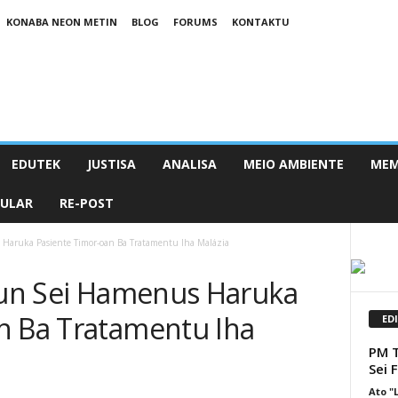
KONABA NEON METIN
BLOG
FORUMS
KONTAKTU
EDUTEK
JUSTISA
ANALISA
MEIO AMBIENTE
MEM
PULAR
RE-POST
 Haruka Pasiente Timor-oan Ba Tratamentu Iha Malázia
Foun Sei Hamenus Haruka
n Ba Tratamentu Iha
ED
PM T
Sei 
Ato "