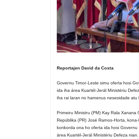
Reportajen David da Costa
Governu Timor-Leste simu oferta hosi Gove
ida iha área Kuartél-Jerál Ministériu Def
iha rai laran no hamenus nesesidade atu 
Primeiru Ministru (PM) Kay Rala Xanana 
Repúblika (PR) José Ramos-Horta, kona-b
konkorda ona ho oferta ida hosi Governu Re
área Kuartél-Jerál Ministériu Defeza nian.