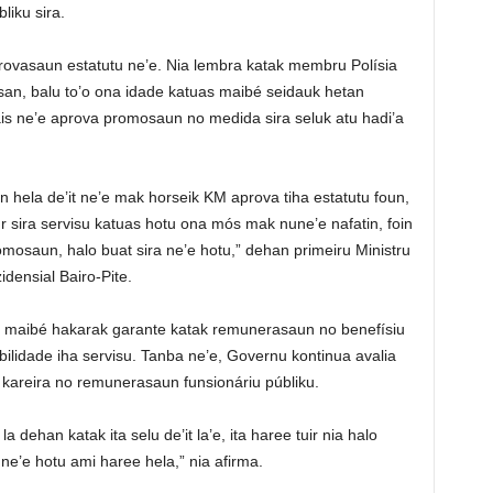
liku sira.
rovasaun estatutu ne’e. Nia lembra katak membru Polísia
an, balu to’o ona idade katuas maibé seidauk hetan
is ne’e aprova promosaun no medida sira seluk atu hadi’a
in hela de’it ne’e mak horseik KM aprova tiha estatutu foun,
ur sira servisu katuas hotu ona mós mak nune’e nafatin, foin
omosaun, halo buat sira ne’e hotu,” dehan primeiru Ministru
idensial Bairo-Pite.
u, maibé hakarak garante katak remunerasaun no benefísiu
lidade iha servisu. Tanba ne’e, Governu kontinua avalia
o kareira no remunerasaun funsionáriu públiku.
la dehan katak ita selu de’it la’e, ita haree tuir nia halo
a ne’e hotu ami haree hela,” nia afirma.