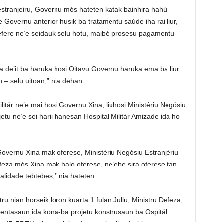
estranjeiru, Governu mós hateten katak bainhira hahú
e Governu anterior husik ba tratamentu saúde iha rai liur,
efere ne’e seidauk selu hotu, maibé prosesu pagamentu
da de’it ba haruka hosi Oitavu Governu haruka ema ba liur
 – selu uitoan,” nia dehan.
litár ne’e mai hosi Governu Xina, liuhosi Ministériu Negósiu
jetu ne’e sei harii hanesan Hospital Militár Amizade ida ho
Governu Xina mak oferese, Ministériu Negósiu Estranjériu
feza mós Xina mak halo oferese, ne’ebe sira oferese tan
ualidade tebtebes,” nia hateten.
u nian horseik loron kuarta 1 fulan Jullu, Ministru Defeza,
ntasaun ida kona-ba projetu konstrusaun ba Ospitál