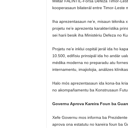
Militár FALINTIL-Forsa Defeza Timor-Les
kooperasaun bilaterál entre Timor-Leste 
Iha aprezentasaun ne’e, misaun téknika 
projetu ne’e aprezenta karakterístika pri
sei harii besik iha Ministériu Defeza no Ku
Projetu ne’e inklui ospitál jerál ida ho
10.500, edifísiu prinsipál ida ho andár ua
médika moderna no preparadu atu fornese
internamentu, imajiolojia, análizes klínika
Halo mós aprezentasaun ida kona-ba krias
no akompañamentu ba Konstrusaun Futuru 
Governu Aprova Kareira Foun ba Guard
Xefe Governu mos informa ba Prezidente r
aprova ona estatutu no kareira foun ba Gu