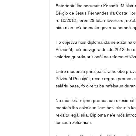
Entertantu iha sorumutu Konsellu Ministrus 
Sérgio de Jesus Fernandes da Costa Horn
n. 10/2012, loron 29 fulan-fevereiru, ne’
nian nian ne’ebe maka governu horseik ap
Ho objetivu hosi diploma ida ne’e atu hal
Prizionál, ne’ebe vigora dezde 2012, ho o
valoriza guarda prizionál no reforsa efikás
Entre mudansa prinsipál sira ne’ebe prev
Prizionál Prinsipál, revee regras promo
saláriu baze, fó direitu ba refeisaun duran
No mós kria rejime promosaun exesionál b
mantein iha eskalaun ikus hosi sira-nia ka
rekizitu legál sira. Diploma ne’e mós int
funsaun xefia nian.