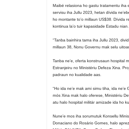
Maibé relasiona ho gastu tratamentu iha 
servisu iha Jullu 2023, hetan dívida ne’eb
ho montante to’o millaun US$38. Dívida r
kontinua la’o tuir kapasidade Estadu nian.
“Tanba bainhira tama iha Jullu 2023, divi
millaun 38, Nonu Governu mak selu uitoan
Tanba ne’e, oferta konstrusaun hospital mi
Estranjeiru no Ministériu Defeza Xina. Pro
padraun no kualidade aas.
“Ho ida ne’e mak ami simu tiha, ida ne’e 
mós Xina mak halo oferese, Ministériu De
atu halo hospital militár amizade ida ho k
Nune’e mos iha sorumutuk Konsellu Ministr
Donaciano do Rosário Gomes, halo apreze