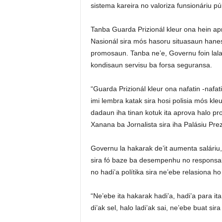
sistema kareira no valoriza funsionáriu púb
Tanba Guarda Prizionál kleur ona hein ap
Nasionál sira mós hasoru situasaun hanes
promosaun. Tanba ne’e, Governu foin lala
kondisaun servisu ba forsa seguransa.
“Guarda Prizionál kleur ona nafatin -nafat
imi lembra katak sira hosi polisia mós kle
dadaun iha tinan kotuk ita aprova halo pr
Xanana ba Jornalista sira iha Palásiu Prez
Governu la hakarak de’it aumenta salári
sira fó baze ba desempenhu no responsabi
no hadi’a polítika sira ne’ebe relasiona h
“Ne’ebe ita hakarak hadi’a, hadi’a para ita 
di’ak sel, halo ladi’ak sai, ne’ebe buat sir