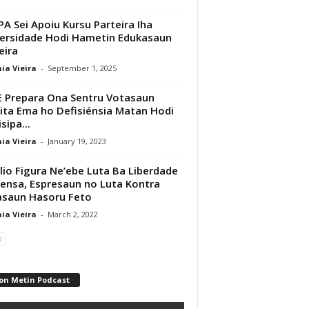
A Sei Apoiu Kursu Parteira Iha
ersidade Hodi Hametin Edukasaun
eira
ia Vieira
-
September 1, 2025
 Prepara Ona Sentru Votasaun
lita Ema ho Defisiénsia Matan Hodi
sipa...
ia Vieira
-
January 19, 2023
ilio Figura Ne’ebe Luta Ba Liberdade
ensa, Espresaun no Luta Kontra
asaun Hasoru Feto
ia Vieira
-
March 2, 2022
on Metin Podcast