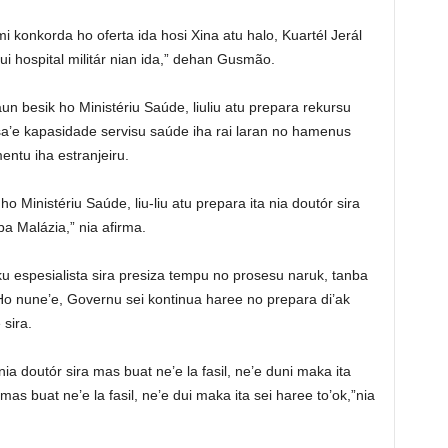
i konkorda ho oferta ida hosi Xina atu halo, Kuartél Jerál
rui hospital militár nian ida,” dehan Gusmão.
aun besik ho Ministériu Saúde, liuliu atu prepara rekursu
sa’e kapasidade servisu saúde iha rai laran no hamenus
ntu iha estranjeiru.
o Ministériu Saúde, liu-liu atu prepara ita nia doutór sira
ba Malázia,” nia afirma.
 espesialista sira presiza tempu no prosesu naruk, tanba
Ho nune’e, Governu sei kontinua haree no prepara di’ak
sira.
ia doutór sira mas buat ne’e la fasil, ne’e duni maka ita
mas buat ne’e la fasil, ne’e dui maka ita sei haree to’ok,”nia