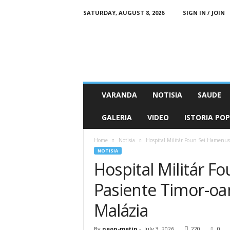
SATURDAY, AUGUST 8, 2026
SIGN IN / JOIN
N
e
o
n
M
e
t
VARANDA
NOTISIA
SAUDE
i
n
GALERIA
VIDEO
ISTORIA PO
O
n
Home
Notisia
Hospital Militár Foun Sei Hamenus
l
NOTISIA
i
Hospital Militár 
n
e
Pasiente Timor-oa
Malázia
By
neon-metin
-
July 3, 2026
220
0