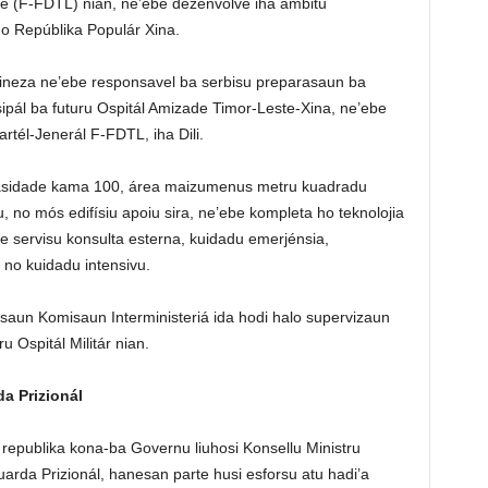
te (F-FDTL) nian, ne’ebe dezenvolve iha ámbitu
no Repúblika Populár Xina.
xineza ne’ebe responsavel ba serbisu preparasaun ba
nsipál ba futuru Ospitál Amizade Timor-Leste-Xina, ne’ebe
artél-Jenerál F-FDTL, iha Dili.
 kapasidade kama 100, área maizumenus metru kuadradu
lu, no mós edifísiu apoiu sira, ne’ebe kompleta ho teknolojia
 servisu konsulta esterna, kuidadu emerjénsia,
s no kuidadu intensivu.
aun Komisaun Interministeriá ida hodi halo supervizaun
Ospitál Militár nian.
a Prizionál
epublika kona-ba Governu liuhosi Konsellu Ministru
arda Prizionál, hanesan parte husi esforsu atu hadi’a