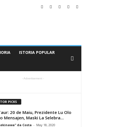
ORIA
ISTORIA POPULAR
- Advertisement -
ITOR PICKS
aur: 20 de Maiu, Prezidente Lu Olo
Fo Mensajen, Maski La Selebra...
Lekinawa" da Costa
-
May 18, 2020