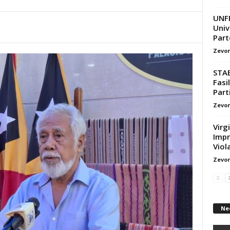
UNFP
Univ
Part
Zevon
STAE
Fasi
Parti
Zevon
Virg
Impr
Viol
Zevon
Ne