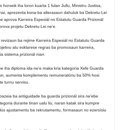
horseik iha loron kuarta 1 fulan Jullu, Ministru Justisa,
ai, aprezenta kona-ba alterasaun dahuluk ba Dekretu-Lei
ebe aprova Karreira Espesiál no Estatutu Guarda Prizionál
rova projetu Dekretu-Lei ne’e.
o revizaun ba rejime Karreira Espesiál no Estatutu Guarda
bjetivu atu esklarese regras ba promosaun karreira,
ia sistema prizionál nian.
ee iha diploma ida-ne’e maka kria kategoria Xefe Guarda
saun, aumenta komplementu remuneratóriu ba 50% hosi
te turnu servisu.
azeia ba antiguidade ba guarda prizionál sira ne’ebe
tegoria durante tinan ualu liu, naran katak sira kumpre
rodús ajustamentu ba rekrutamentu, formasaun no ezersísiu