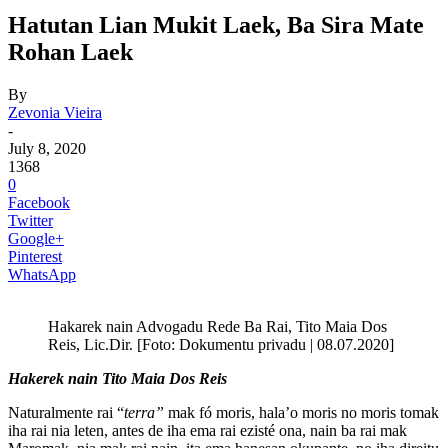
Hatutan Lian Mukit Laek, Ba Sira Mate
Rohan Laek
By
Zevonia Vieira
-
July 8, 2020
1368
0
Facebook
Twitter
Google+
Pinterest
WhatsApp
Hakarek nain Advogadu Rede Ba Rai, Tito Maia Dos
Reis, Lic.Dir. [Foto: Dokumentu privadu | 08.07.2020]
Hakerek nain Tito Maia Dos Reis
Naturalmente rai “
terra”
mak fó moris, hala’o moris no moris tomak
iha rai nia leten, antes de iha ema rai ezisté ona, nain ba rai mak