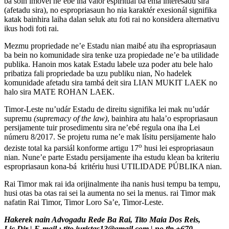
ba soin imóvel ne’ebé iha valór espirituál ba ema interesadu sira
(afetadu sira), no espropriasaun ho nia karaktér exesionál signifika
katak bainhira laiha dalan seluk atu foti rai no konsidera alternativu
ikus hodi foti rai.
Mezmu propriedade ne’e Estadu nian maibé atu iha espropriasaun
ba bein no komunidade sira tenke uza propiedade ne’e ba utilidade
publika. Hanoin mos katak Estadu labele uza poder atu bele halo
pribatiza fali propriedade ba uzu publiku nian, No hadelek
komunidade afetadu sira tambá deit sira LIAN MUKIT LAEK no
halo sira MATE ROHAN LAEK.
Timor-Leste nu’udár Estadu de direitu signifika lei mak nu’udár
supremu
(supremacy of the law)
, bainhira atu hala’o espropriasaun
persijamente tuir prosedimentu sira ne’ebé regula ona iha Lei
númeru 8/2017. Se projetu ruma ne’e mak lísitu persijamente halo
o
deziste total ka parsiál konforme artigu 17
husi lei espropriasaun
nian. Nune’e parte Estadu persijamente iha estudu klean ba kriteriu
espropriasaun kona-bá kritériu husi UTILIDADE PÚBLIKA nian.
Rai Timor mak rai ida orijinalmente iha nanis husi tempu ba tempu,
husi otas ba otas rai sei la aumenta no sei la menus. rai Timor mak
nafatin Rai Timor, Timor Loro Sa’e, Timor-Leste.
Hakerek nain Advogadu Rede Ba Rai, Tito Maia Dos Reis,
Lic.Dir | E-mail : tito.juristas13@gmail.com | no.tlp +670-