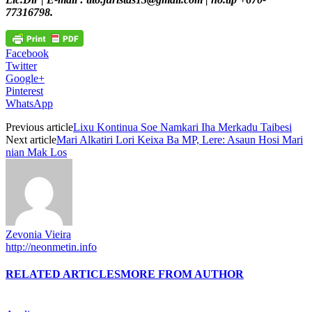
77316798.
Facebook
Twitter
Google+
Pinterest
WhatsApp
Previous article
Lixu Kontinua Soe Namkari Iha Merkadu Taibesi
Next article
Mari Alkatiri Lori Keixa Ba MP, Lere: Asaun Hosi Mari
nian Mak Los
Zevonia Vieira
http://neonmetin.info
RELATED ARTICLES
MORE FROM AUTHOR