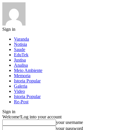
Sign in
Varanda
Notisia
Saude
EduTek
Justisa
Analisa
Meio Ambiente
Memoria
Istoria Popular
Galeria
Video
Istoria Popular
Re-Post
Sign in
Welcome!
Log into your account
your username
your password