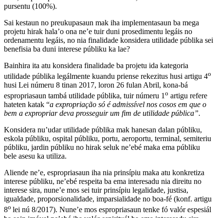
pursentu (100%).
Sai kestaun no preukupasaun mak iha implementasaun ba mega
projetu hirak hala’o ona ne’e tuir duni prosedimentu legáis no
ordenamentu legáis, no nia finalidade konsidera utilidade públika sei
benefisia ba duni interese públiku ka lae?
Bainhira ita atu konsidera finalidade ba projetu ida kategoria
o
utilidade públika legálmente kuandu priense rekezitus husi artigu 4
husi Lei númeru 8 tinan 2017, loron 26 fulan Abril, kona-bá
o
espropriasaun tambá utilidade públika, tuir númeru 1
artigu refere
hateten katak “
a expropriação só é admissível nos cosos em que o
bem a expropriar deva prosseguir um fim de utilidade pública”.
Konsidera nu’udar utilidade públika mak hanesan dalan públiku,
eskola públiku, ospital públiku, portu, aeroportu, terminal, semiteriu
públiku, jardin públiku no hirak seluk ne’ebé maka ema públiku
bele asesu ka utiliza.
Aliende ne’e, espropriasaun iha nia prinsípiu maka atu konkretiza
interese públiku, ne’ebé respeita ba ema interesadu nia direitu no
interese sira, nune’e mos sei tuir prinsípiu legalidade, justisa,
igualdade, proporsionalidade, imparsialidade no boa-fé (konf. artigu
o
8
lei nú 8/2017). Nune’e mos espropriasaun tenke fó valór espesiál