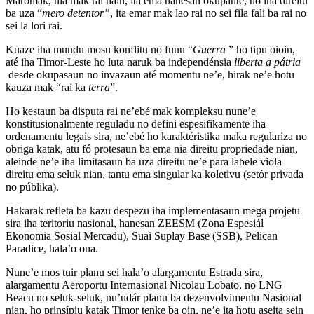
Maromak, nia mak rai nain, ita ema hanesan okupante, no iha direitu
ba uza “
mero detentor”
, ita emar mak lao rai no sei fila fali ba rai no
sei la lori rai.
Kuaze iha mundu mosu konflitu no funu “
Guerra
” ho tipu oioin,
até iha Timor-Leste ho luta naruk ba independénsia
liberta a pátria
desde okupasaun no invazaun até momentu ne’e, hirak ne’e hotu
kauza mak “rai ka
terra
”.
Ho kestaun ba disputa rai ne’ebé mak kompleksu nune’e
konstitusionalmente reguladu no defini espesifikamente iha
ordenamentu legais sira, ne’ebé ho karaktéristika maka regulariza no
obriga katak, atu fó protesaun ba ema nia direitu propriedade nian,
aleinde ne’e iha limitasaun ba uza direitu ne’e para labele viola
direitu ema seluk nian, tantu ema singular ka koletivu (setór privada
no públika).
Hakarak refleta ba kazu despezu iha implementasaun mega projetu
sira iha teritoriu nasional, hanesan ZEESM (Zona Espesiál
Ekonomia Sosial Mercadu), Suai Suplay Base (SSB), Pelican
Paradice, hala’o ona.
Nune’e mos tuir planu sei hala’o alargamentu Estrada sira,
alargamentu Aeroportu Internasional Nicolau Lobato, no LNG
Beacu no seluk-seluk, nu’udár planu ba dezenvolvimentu Nasional
nian, ho prinsípiu katak Timor tenke ba oin, ne’e ita hotu aseita sein