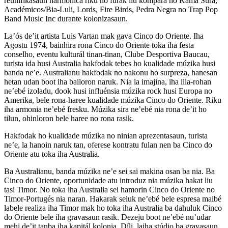
reunifikasaun harmonica riku no furak liu kompara ho Kama Sura,
Académicos/Bia-Luli, Lords, Fire Birds, Pedra Negra no Trap Pop
Band Music Inc durante kolonizasaun.
La’ós de’it artista Luis Vartan mak gava Cinco do Oriente. Iha
Agostu 1974, bainhira rona Cinco do Oriente toka iha festa
conselho, eventu kulturál tinan-tinan, Clube Desportiva Baucau,
turista ida husi Australia hakfodak tebes ho kualidade múzika husi
banda ne’e. Australianu hakfodak no nakonu ho surpreza, hanesan
hetan udan boot iha bailoron naruk. Nia la imajina, iha illa-rohan
ne’ebé izoladu, dook husi influénsia múzika rock husi Europa no
Amerika, bele rona-haree kualidade múzika Cinco do Oriente. Riku
iha armonia ne’ebé fresku. Múzika sira ne’ebé nia rona de’it ho
tilun, ohinloron bele haree no rona rasik.
Hakfodak ho kualidade múzika no ninian aprezentasaun, turista
ne’e, la hanoin naruk tan, oferese kontratu fulan nen ba Cinco do
Oriente atu toka iha Australia.
Ba Australianu, banda múzika ne’e sei sai makina osan ba nia. Ba
Cinco do Oriente, oportunidade atu introduz nia múzika hakat liu
tasi Timor. No toka iha Australia sei hamorin Cinco do Oriente no
Timor-Portugés nia naran. Hakarak seluk ne’ebé bele espresa maibé
labele realiza iha Timor mak ho toka iha Australia ba dahuluk Cinco
do Oriente bele iha gravasaun rasik. Dezeju boot ne’ebé nu’udar
mehi de’it tanba iha kapitál kolonia, Díli, laiha stúdio ba gravasaun.