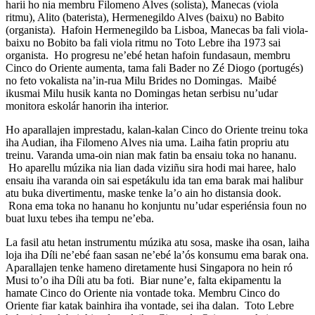
harii ho nia membru Filomeno Alves (solista), Manecas (viola
ritmu), Alito (baterista), Hermenegildo Alves (baixu) no Babito
(organista). Hafoin Hermenegildo ba Lisboa, Manecas ba fali viola-
baixu no Bobito ba fali viola ritmu no Toto Lebre iha 1973 sai
organista. Ho progresu ne’ebé hetan hafoin fundasaun, membru
Cinco do Oriente aumenta, tama fali Bader no Zé Diogo (portugés)
no feto vokalista na’in-rua Milu Brides no Domingas. Maibé
ikusmai Milu husik kanta no Domingas hetan serbisu nu’udar
monitora eskolár hanorin iha interior.
Ho aparallajen imprestadu, kalan-kalan Cinco do Oriente treinu toka
iha Audian, iha Filomeno Alves nia uma. Laiha fatin propriu atu
treinu. Varanda uma-oin nian mak fatin ba ensaiu toka no hananu.
Ho aparellu múzika nia lian dada viziñu sira hodi mai haree, halo
ensaiu iha varanda oin sai espetákulu ida tan ema barak mai halibur
atu buka divertimentu, maske tenke la’o ain ho distansia dook.
Rona ema toka no hananu ho konjuntu nu’udar esperiénsia foun no
buat luxu tebes iha tempu ne’eba.
La fasil atu hetan instrumentu múzika atu sosa, maske iha osan, laiha
loja iha Díli ne’ebé faan sasan ne’ebé la’ós konsumu ema barak ona.
Aparallajen tenke hameno diretamente husi Singapora no hein ró
Musi to’o iha Díli atu ba foti. Biar nune’e, falta ekipamentu la
hamate Cinco do Oriente nia vontade toka. Membru Cinco do
Oriente fiar katak bainhira iha vontade, sei iha dalan. Toto Lebre