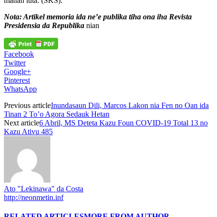
manán luta. (SKS).
Nota: Artikel memoria ida ne’e publika tiha ona iha Revista
Presidensia da Republika
nian
Facebook
Twitter
Google+
Pinterest
WhatsApp
Previous article
Inundasaun Dili, Marcos Lakon nia Fen no Oan ida
Tinan 2 To’o Agora Sedauk Hetan
Next article
6 Abril, MS Deteta Kazu Foun COVID-19 Total 13 no
Kazu Ativu 485
Ato "Lekinawa" da Costa
http://neonmetin.inf
RELATED ARTICLES
MORE FROM AUTHOR