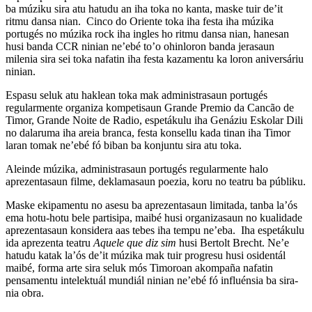
ba múziku sira atu hatudu an iha toka no kanta, maske tuir de’it
ritmu dansa nian. Cinco do Oriente toka iha festa iha múzika
portugés no múzika rock iha ingles ho ritmu dansa nian, hanesan
husi banda CCR ninian ne’ebé to’o ohinloron banda jerasaun
milenia sira sei toka nafatin iha festa kazamentu ka loron aniversáriu
ninian.
Espasu seluk atu haklean toka mak administrasaun portugés
regularmente organiza kompetisaun Grande Premio da Cancão de
Timor, Grande Noite de Radio, espetákulu iha Genáziu Eskolar Dili
no dalaruma iha areia branca, festa konsellu kada tinan iha Timor
laran tomak ne’ebé fó biban ba konjuntu sira atu toka.
Aleinde múzika, administrasaun portugés regularmente halo
aprezentasaun filme, deklamasaun poezia, koru no teatru ba públiku.
Maske ekipamentu no asesu ba aprezentasaun limitada, tanba la’ós
ema hotu-hotu bele partisipa, maibé husi organizasaun no kualidade
aprezentasaun konsidera aas tebes iha tempu ne’eba. Iha espetákulu
ida aprezenta teatru
Aquele que diz sim
husi Bertolt Brecht. Ne’e
hatudu katak la’ós de’it múzika mak tuir progresu husi osidentál
maibé, forma arte sira seluk mós Timoroan akompaña nafatin
pensamentu intelektuál mundiál ninian ne’ebé fó influénsia ba sira-
nia obra.