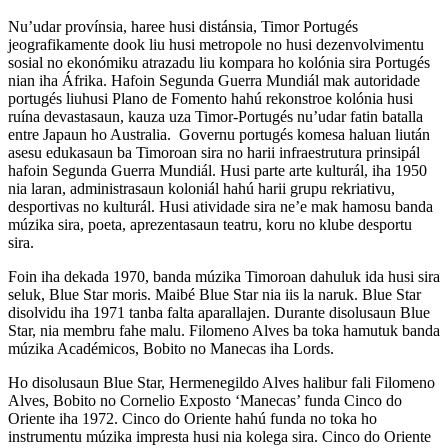
Nu’udar provínsia, haree husi distánsia, Timor Portugés
jeografikamente dook liu husi metropole no husi dezenvolvimentu
sosial no ekonómiku atrazadu liu kompara ho kolónia sira Portugés
nian iha Áfrika. Hafoin Segunda Guerra Mundiál mak autoridade
portugés liuhusi Plano de Fomento hahú rekonstroe kolónia husi
ruína devastasaun, kauza uza Timor-Portugés nu’udar fatin batalla
entre Japaun ho Australia. Governu portugés komesa haluan liután
asesu edukasaun ba Timoroan sira no harii infraestrutura prinsipál
hafoin Segunda Guerra Mundiál. Husi parte arte kulturál, iha 1950
nia laran, administrasaun koloniál hahú harii grupu rekriativu,
desportivas no kulturál. Husi atividade sira ne’e mak hamosu banda
múzika sira, poeta, aprezentasaun teatru, koru no klube desportu
sira.
Foin iha dekada 1970, banda múzika Timoroan dahuluk ida husi sira
seluk, Blue Star moris. Maibé Blue Star nia iis la naruk. Blue Star
disolvidu iha 1971 tanba falta aparallajen. Durante disolusaun Blue
Star, nia membru fahe malu. Filomeno Alves ba toka hamutuk banda
múzika Académicos, Bobito no Manecas iha Lords.
Ho disolusaun Blue Star, Hermenegildo Alves halibur fali Filomeno
Alves, Bobito no Cornelio Exposto ‘Manecas’ funda Cinco do
Oriente iha 1972. Cinco do Oriente hahú funda no toka ho
instrumentu múzika impresta husi nia kolega sira. Cinco do Oriente