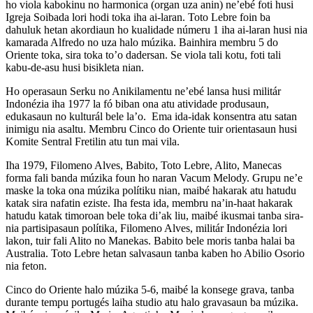
ho viola kabokinu no harmonica (organ uza anin) ne’ebé foti husi
Igreja Soibada lori hodi toka iha ai-laran. Toto Lebre foin ba
dahuluk hetan akordiaun ho kualidade númeru 1 iha ai-laran husi nia
kamarada Alfredo no uza halo múzika. Bainhira membru 5 do
Oriente toka, sira toka to’o dadersan. Se viola tali kotu, foti tali
kabu-de-asu husi bisikleta nian.
Ho operasaun Serku no Anikilamentu ne’ebé lansa husi militár
Indonézia iha 1977 la fó biban ona atu atividade produsaun,
edukasaun no kulturál bele la’o. Ema ida-idak konsentra atu satan
inimigu nia asaltu. Membru Cinco do Oriente tuir orientasaun husi
Komite Sentral Fretilin atu tun mai vila.
Iha 1979, Filomeno Alves, Babito, Toto Lebre, Alito, Manecas
forma fali banda múzika foun ho naran Vacum Melody. Grupu ne’e
maske la toka ona múzika polítiku nian, maibé hakarak atu hatudu
katak sira nafatin eziste. Iha festa ida, membru na’in-haat hakarak
hatudu katak timoroan bele toka di’ak liu, maibé ikusmai tanba sira-
nia partisipasaun polítika, Filomeno Alves, militár Indonézia lori
lakon, tuir fali Alito no Manekas. Babito bele moris tanba halai ba
Australia. Toto Lebre hetan salvasaun tanba kaben ho Abilio Osorio
nia feton.
Cinco do Oriente halo múzika 5-6, maibé la konsege grava, tanba
durante tempu portugés laiha studio atu halo gravasaun ba múzika.