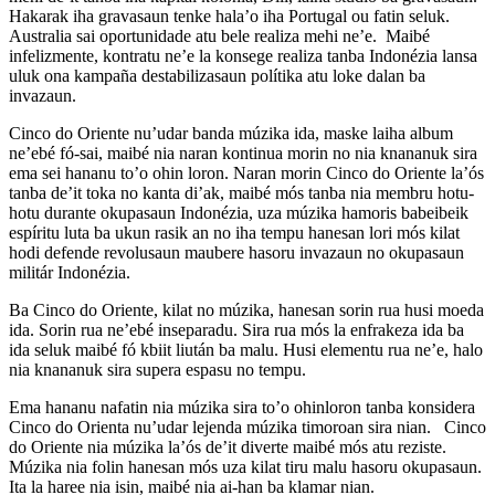
Hakarak iha gravasaun tenke hala’o iha Portugal ou fatin seluk.
Australia sai oportunidade atu bele realiza mehi ne’e. Maibé
infelizmente, kontratu ne’e la konsege realiza tanba Indonézia lansa
uluk ona kampaña destabilizasaun polítika atu loke dalan ba
invazaun.
Cinco do Oriente nu’udar banda múzika ida, maske laiha album
ne’ebé fó-sai, maibé nia naran kontinua morin no nia knananuk sira
ema sei hananu to’o ohin loron. Naran morin Cinco do Oriente la’ós
tanba de’it toka no kanta di’ak, maibé mós tanba nia membru hotu-
hotu durante okupasaun Indonézia, uza múzika hamoris babeibeik
espíritu luta ba ukun rasik an no iha tempu hanesan lori mós kilat
hodi defende revolusaun maubere hasoru invazaun no okupasaun
militár Indonézia.
Ba Cinco do Oriente, kilat no múzika, hanesan sorin rua husi moeda
ida. Sorin rua ne’ebé inseparadu. Sira rua mós la enfrakeza ida ba
ida seluk maibé fó kbiit liután ba malu. Husi elementu rua ne’e, halo
nia knananuk sira supera espasu no tempu.
Ema hananu nafatin nia múzika sira to’o ohinloron tanba konsidera
Cinco do Orienta nu’udar lejenda múzika timoroan sira nian. Cinco
do Oriente nia múzika la’ós de’it diverte maibé mós atu reziste.
Múzika nia folin hanesan mós uza kilat tiru malu hasoru okupasaun.
Ita la haree nia isin, maibé nia ai-han ba klamar nian.