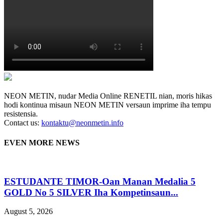
NEON METIN, nudar Media Online RENETIL nian, moris hikas
hodi kontinua misaun NEON METIN versaun imprime iha tempu
resistensia.
Contact us:
kontaktu@neonmetin.info
EVEN MORE NEWS
ESTUDANTE TIMOR-Oan Manan Medalia 5
GOLD No 5 SILVER Iha Kompetinsaun...
August 5, 2026