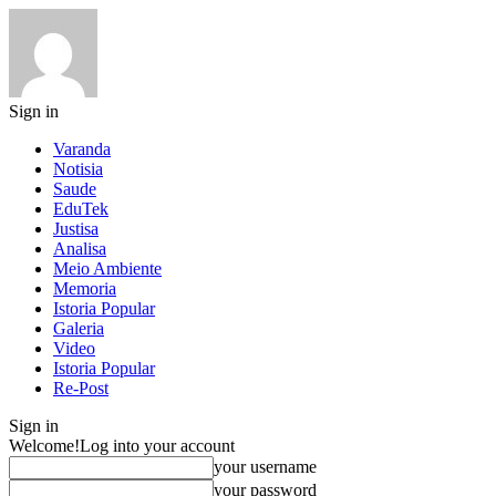
Sign in
Varanda
Notisia
Saude
EduTek
Justisa
Analisa
Meio Ambiente
Memoria
Istoria Popular
Galeria
Video
Istoria Popular
Re-Post
Sign in
Welcome!
Log into your account
your username
your password