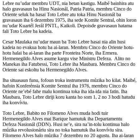
Lebre nu’udar membru UDT, nia hetan kastigu. Maibé bainhira atu
halo gravasaun ba Hinu Nasionál, Patria Patria, membru Cinco do
Oriente seluk ba hasai Toto Lebre atu toka Hinu Nasionál ba
gravasaun iha 6 dezembru 1975, iha sede Komite Sentral, ohin loron
nu’udar Kuartél Jerál PNTL, Kaikoli. Depoisde gravasaun hatama
fali Toto Lebre ba kadeia.
Cesar Maulaka nu’udar maun ba Toto Lebre hasai nia alin husi
kadeia no evakua hotu ba ai-laran. Membru Cinco do Oriente hotu-
hotu halai ba ai-laran iha parte Fronteira Norte, iha Ermera.
Hermenegildo Alves asume kargu vise Ministru Defeza. Alito no
Manekas iha Fatubessi, Toto Lebre iha Maubara. Membru Cinco do
Oriente sai eskoltu ba Hermenegildo Alves.
Iha situasaun funu, fofoun troka instrumentu múzika ho kilat. Maibé,
hafoin Konferénsia Komite Sentral iha 1976, membru Cinco do
Oriente ne’ebé fahe malu kontinua toka iha ida-ida nia fatin. Iha
Maubara, Toto Lebre diriji koru kanta ho som 1, 2 no 3 hodi hatudu
iha konvíviu.
Toto Lebre, Babito no Filomeno Alves muda hodi tuir
Hermenegildo Alves mai Barique hamutuk iha Departamentu
Defeza Nasionál (DDN). Husi ne’e, sira na’in-tolu kontinua halo
múzika revolusionáriu sira no toka hamutuk iha konvíviu sira.
Filomeno Alves halo múzika 7 dezembru no 20 agustu. Iha ai-laran