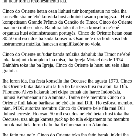
nu’udar forma rekoñesimentu ida.
Cinco do Oriente hetan osan liuhusi tuir kompetisaun no toka iha
konsellu sira ne’ebé konvida husi administrasaun portugeza. Husi
kompetisaun Grande Prêmio da Cancão de Timor, Cinco do Oriente
manan 6 mil escudos. Bainhira toka iha festa konsellu ne’ebé
organiza husi administrasaun portugés, Cinco do Oriente hetan osan
30-50 mil escudos ba kada konsertu. Osan ne’e uza hodi sosa fali
instrumentu múzika, hanesan amplifikadór no viola.
Cinco do Oriente nu’udar banda múzika dahuluk iha Timor ne’ebé
toka konjuntu kompletu iha misa, iha Igreja Motael desde 1974.
Bainhira toka iha ba Igreja, Cinco do Oriente la husu atu selu alias
gratuita.
Iha loron ida, iha festa konsellu iha Oecusse iha agustu 1973, Cinco
do Oriente buka dalan atu la fila ho barikasa husi rai atoni ba Díli.
Filomeno Alves hakarak lori ekipa tomak atu haree Indonézia,
liuhusi Kefamenanu no Atambua. Tanba ne’e membru Cinco do
Oriente finji lakon barikasa ne’ebé atu mai Díli. Ho esforsu membru
nian, PIDE autoriza membru Cinco do Oriente bele fila mai Díli
liuhusi terreste. Ho osan 50 mil escudos ne’ebé hetan husi toka iha
Oecusse, uza aluga karreta
pick up
ho tula ekipamentu no membru
tomak mai hela loron balu iha Kefamenanu no Atambua.
Iha fatin rua ne’e, Cinco do Oriente toka iha fatin barak, inklui iha