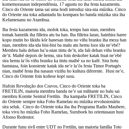
komemorasaun independénsia, 17 agustu no iha festa kazamentu.
Cinco do Oriente tama sai uma hodi introduz sira-nia múzika. Cinco
do Oriente nia toka adiantadu liu kompara ho banda múzika sira iha
Kefamenanu no Atambua.
Iha festa kazamentu ida, molok toka, tempu han nian, membru
tomak hamriik iha filleira atu ba han. Iha filleira laran, bainhira haree
kopu mutin ho likidu kór hanesan tintu no viñu branku iha meza han
nian, membru ida-ida bisi-bisi ba malu atu hemu loos ida ne’ebé?
Membru balu dehan ha’u-nian tintu de’it, ida fali dehan viñu branku
de’it. Maibé depois de hemu, sira foin deskobre katak buat ne’ebé
sira hemu la’ós viñu branku ka tintu maibé xa no kafé. Sira hotu
hamnasa, foin konsiente katak ida ne’e la’ós festa Timor Portugés
nian, maibé festa iha nasaun viziñu ho kultura diferente. Husi ne’e,
Cinco do Oriente foin koñese
kopi susu
.
Hafoin Revolução dos Cravos, Cinco do Oriente toka ba
FRETILIN, maioria membru banda ne’e sai militante no balu sai
membru Komite Sentral Fretilin. Iha kampaña FRETILIN, Cinco
do Oriente sempre toka Foho Ramelau no múzika revolusionáriu
sira seluk. Cinco do Oriente toka iha iha Programa Radio Maubere,
toka vivu ho múzika Foho Ramelau, Suruboek ho orientasaun husi
Afonso Redentor.
Durante funu sivíl entre UDT no Fretilin, tan maioria família Toto