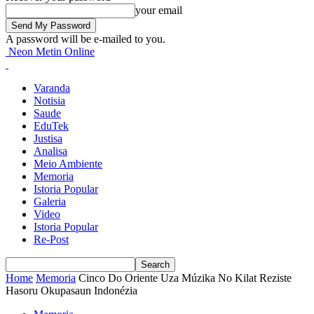
your email
A password will be e-mailed to you.
Neon Metin Online
Varanda
Notisia
Saude
EduTek
Justisa
Analisa
Meio Ambiente
Memoria
Istoria Popular
Galeria
Video
Istoria Popular
Re-Post
Home
Memoria
Cinco Do Oriente Uza Múzika No Kilat Reziste
Hasoru Okupasaun Indonézia