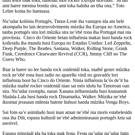
ulun leten mak toka, hanesan mós rocker Europa sira-nian. Sa tan
ami haree menina bonita sira, ami toka haluha an tiha ona,” Toto
Lebre konta ho hamnasa.
Nu’udar kolónia Portugés, Timor-Leste iha vantajen ida atu bele
akompaña ho lais dezenvolvimentu múzika iha Europa no America,
tanba portugés sira lori múzika sira ne’ebé rona iha Portugal mai nia
provínsia. Cinco do Oriente hetan influénsia makas husi banda rock
koñesidu iha mundu husi Europa no Estadus Unidus: Led Zeppelin,
Deep Purple, The Beatles, Santana, Walker, Rolling Stone, Grank
Funk, Creedence Clearwater Revival (CCR), Jimmy Cliff no The
Guess Who.
Biar la haree no lee banda rock osidentál toka, maibé genre múzika
rock ne’ebé rona husi radio no aparellu vinil no gravadór lori
influénsia boot ba Cinco do Oriente. Ninia influénsia la’ós de’it ba
múzika maibé rocker osidentál nian sai mós idolu ba Timoroan oan
sira. Nu’udar ezemplu, naran Xanana influensiadu husi knananuk
Shalala-Lala husi banda rock Dinamarka, Walker. Múzika ne’ebé
ikusmai jerasaun milenia hatene liuhusi banda múzika Venga Boys.
Sai foin-sa’e asimilado husi inan aman ne’ebé nia moris estabelesidu
ona iha Dili, espasu kulturál ne’ebé administrasaun portugés kria sai
asesivel.
Espasu prinsipál ida ba toka mak festa. Festa nu’udar nu’udar fatin