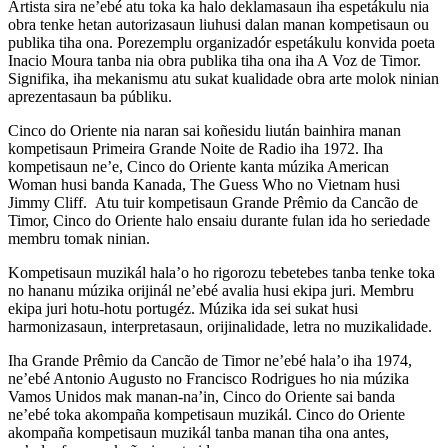
Artista sira ne’ebé atu toka ka halo deklamasaun iha espetákulu nia
obra tenke hetan autorizasaun liuhusi dalan manan kompetisaun ou
publika tiha ona. Porezemplu organizadór espetákulu konvida poeta
Inacio Moura tanba nia obra publika tiha ona iha A Voz de Timor.
Signifika, iha mekanismu atu sukat kualidade obra arte molok ninian
aprezentasaun ba públiku.
Cinco do Oriente nia naran sai koñesidu liután bainhira manan
kompetisaun Primeira Grande Noite de Radio iha 1972. Iha
kompetisaun ne’e, Cinco do Oriente kanta múzika American
Woman husi banda Kanada, The Guess Who no Vietnam husi
Jimmy Cliff. Atu tuir kompetisaun Grande Prêmio da Cancão de
Timor, Cinco do Oriente halo ensaiu durante fulan ida ho seriedade
membru tomak ninian.
Kompetisaun muzikál hala’o ho rigorozu tebetebes tanba tenke toka
no hananu múzika orijinál ne’ebé avalia husi ekipa juri. Membru
ekipa juri hotu-hotu portugéz. Múzika ida sei sukat husi
harmonizasaun, interpretasaun, orijinalidade, letra no muzikalidade.
Iha Grande Prêmio da Cancão de Timor ne’ebé hala’o iha 1974,
ne’ebé Antonio Augusto no Francisco Rodrigues ho nia múzika
Vamos Unidos mak manan-na’in, Cinco do Oriente sai banda
ne’ebé toka akompaña kompetisaun muzikál. Cinco do Oriente
akompaña kompetisaun muzikál tanba manan tiha ona antes,