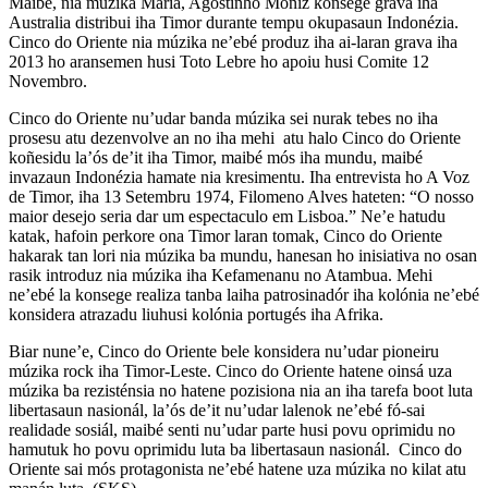
Maibé, nia múzika Maria, Agostinho Moniz konsege grava iha
Australia distribui iha Timor durante tempu okupasaun Indonézia.
Cinco do Oriente nia múzika ne’ebé produz iha ai-laran grava iha
2013 ho aransemen husi Toto Lebre ho apoiu husi Comite 12
Novembro.
Cinco do Oriente nu’udar banda múzika sei nurak tebes no iha
prosesu atu dezenvolve an no iha mehi atu halo Cinco do Oriente
koñesidu la’ós de’it iha Timor, maibé mós iha mundu, maibé
invazaun Indonézia hamate nia kresimentu. Iha entrevista ho A Voz
de Timor, iha 13 Setembru 1974, Filomeno Alves hateten: “O nosso
maior desejo seria dar um espectaculo em Lisboa.” Ne’e hatudu
katak, hafoin perkore ona Timor laran tomak, Cinco do Oriente
hakarak tan lori nia múzika ba mundu, hanesan ho inisiativa no osan
rasik introduz nia múzika iha Kefamenanu no Atambua. Mehi
ne’ebé la konsege realiza tanba laiha patrosinadór iha kolónia ne’ebé
konsidera atrazadu liuhusi kolónia portugés iha Afrika.
Biar nune’e, Cinco do Oriente bele konsidera nu’udar pioneiru
múzika rock iha Timor-Leste. Cinco do Oriente hatene oinsá uza
múzika ba rezisténsia no hatene pozisiona nia an iha tarefa boot luta
libertasaun nasionál, la’ós de’it nu’udar lalenok ne’ebé fó-sai
realidade sosiál, maibé senti nu’udar parte husi povu oprimidu no
hamutuk ho povu oprimidu luta ba libertasaun nasionál. Cinco do
Oriente sai mós protagonista ne’ebé hatene uza múzika no kilat atu