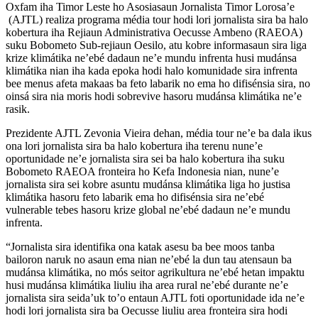
Oxfam iha Timor Leste ho Asosiasaun Jornalista Timor Lorosa’e
(AJTL) realiza programa média tour hodi lori jornalista sira ba halo
kobertura iha Rejiaun Administrativa Oecusse Ambeno (RAEOA)
suku Bobometo Sub-rejiaun Oesilo, atu kobre informasaun sira liga
krize klimátika ne’ebé dadaun ne’e mundu infrenta husi mudánsa
klimátika nian iha kada epoka hodi halo komunidade sira infrenta
bee menus afeta makaas ba feto labarik no ema ho difisénsia sira, no
oinsá sira nia moris hodi sobrevive hasoru mudánsa klimátika ne’e
rasik.
Prezidente AJTL Zevonia Vieira dehan, média tour ne’e ba dala ikus
ona lori jornalista sira ba halo kobertura iha terenu nune’e
oportunidade ne’e jornalista sira sei ba halo kobertura iha suku
Bobometo RAEOA fronteira ho Kefa Indonesia nian, nune’e
jornalista sira sei kobre asuntu mudánsa klimátika liga ho justisa
klimátika hasoru feto labarik ema ho difisénsia sira ne’ebé
vulnerable tebes hasoru krize global ne’ebé dadaun ne’e mundu
infrenta.
“Jornalista sira identifika ona katak asesu ba bee moos tanba
bailoron naruk no asaun ema nian ne’ebé la dun tau atensaun ba
mudánsa klimátika, no mós seitor agrikultura ne’ebé hetan impaktu
husi mudánsa klimátika liuliu iha area rural ne’ebé durante ne’e
jornalista sira seida’uk to’o entaun AJTL foti oportunidade ida ne’e
hodi lori jornalista sira ba Oecusse liuliu area fronteira sira hodi