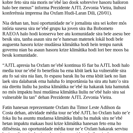
kobre feto sira nia moris ne’ebé lao dook sobrevive hasoru bailoron
halo bee menus” informa Prezidente AJTL Zevonia Vieira, liuhusi
konferénsia imprensa iha Oxfam Hudi-Laran Dili, (20/01).
Nia dehan tan, husi oportunidade ne’e jornalista sira sei kobre mós
istória susesu sira ne’ebé grupu ka joven sira iha Bobometo
RAEOA halo hodi konserva bee atu komunidade sira bele asesu bee
besik sira, tanba asaun sira ne’e hanesan matenek lokál hodi bele
auguenta hasoru krize mudánsa klimátika hodi hein tempu naruk
governu nian ba asaun hasoru krize klimátika hodi lori bee moos ba
besik komunidade.
“AJTL apresia ba Oxfam ne’ebé kontinua fó fiar ba AJTL hodi halo
media tour ne’ebé fo benefísiu ba ema kbiit laek ka vulnerable sira
atu fo sai sira nia lian, fo espasu barak liu ba ema kbiit laek no lian
laek sira dalabarak ema haluha fo importánsia ba sira atu hato’o sira
nia direitu liuliu ba justisa klimátika ne’ebé ita hakarak luta hamutuk
no mós impaktu husi mudánsa klimátika liuliu ne’ebé halo sira sai
vulnerable liu tan” dehan Prezidente AJTL Zevonia Vieira.
Fatin hanesan reprezentante Oxfam iha Timor Leste Adilson da
Costa dehan, atividade média tour ne’ebé AJTL ho Oxfam halo ne’e
foka liu ba asuntu mudansa klimátika liuliu ba maluk sira ne’ebé
hetan impaktu makaas husi krize klimátika hanesan feto ema ho
difisénsia, no oportunidade média tour ne’e Oxfam hakarak servisu