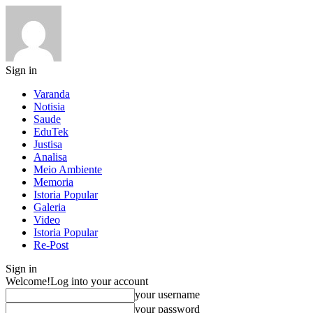
Sign in
Varanda
Notisia
Saude
EduTek
Justisa
Analisa
Meio Ambiente
Memoria
Istoria Popular
Galeria
Video
Istoria Popular
Re-Post
Sign in
Welcome!
Log into your account
your username
your password