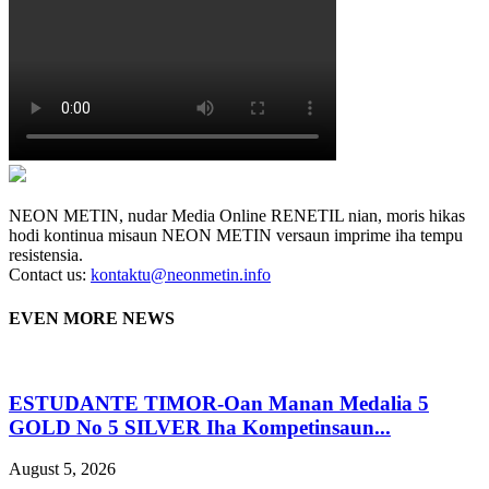
NEON METIN, nudar Media Online RENETIL nian, moris hikas
hodi kontinua misaun NEON METIN versaun imprime iha tempu
resistensia.
Contact us:
kontaktu@neonmetin.info
EVEN MORE NEWS
ESTUDANTE TIMOR-Oan Manan Medalia 5
GOLD No 5 SILVER Iha Kompetinsaun...
August 5, 2026