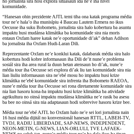
ho jornalista sira hosi explora situasaun ida ne’e iha nivel
komunidade.
“Hanesan ohin prezidente AJTL temi tiha ona katak programa média
tour ne’e hala’o iha munisípiu 4 Baucau Lautem Ermera no ikus
Oecusse iha suku Bobometo, jornalista sira halo kobertura ba asuntu
impaktu husi mudánsa klimátika ba komunidade sira nia moris
entaun Oxfam haree katak ne’e oportunidade di’ak” dehan Adilson
ba jornalista iha Oxfam Hudi-Laran Dili.
Reprezentante Oxfam ne’e konklui katak, dalabarak média sira halo
kobertura hodi kobre informasaun iha Dili de’it nune’e problema
sosiál sira iha area rural la duun hetan atensaun ho di’ak, nune’e
média tour iha Oecusse sei explora di’ak liu tan komunidade sira nia
lian liuliu informasaun sira ne’ebé mosu ho impaktu husi krize
klimátika ne’ebé komunidade sira infrenta iha Bobometo RAEOA,
nune’e média tour iha Oecusse sei rona diretamente komunidade sira
nia lian hasoru kona-ba impaktu husi krize klimátika ba atividade
agrikultura no oinsá impaktu mudánsa klimátika ne’e rasik ba asesu
ba bee no oinsá sira nia adaptasaun hodi sobrevive hasoru krize bee.
Média tour ne’ebé AJTL ho Oxfam halo ne’e sei lori jornalista nain
16 husi média dijitál no konvensionál hanesan RTTL, LABEH-TV,
TVDJ, RADIU LIBERDADE, SAP-NEWS, INDEPENDENT,
NEON-METIN, G-NEWS, LIAN-ORLULI, TVE LAFAEK-
NEWS no seluk tan, nune’e média tour ne’e ba dala ikus ba tinan