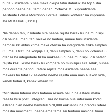
burla 2 insidente 5 nee maka okupa fatin dahuluk iha top 5 iha
periodo neebe hau temi” dehan Portavoz MI Suprentidente
Asistente Polisia Mouzinho Correia, liuhusi konferensia imprensa
iha MI Kaikoli, (08/01).
Nia dehan tan, insidente sira neebe rejista barak liu iha munisipiu
dili baucau manufahi vikeke no lautem, nunee husi insidente
hamosu 88 aktus krime maka ofensa ba integridade fizika simples
39, maus tratu ba konjuje 10, danu simples 5, danu ho violensia 5,
ofensa ba integridade fizika makaas 3 nunee munisipiu dili nafatin
rejista kazu krime barak liu kompara ho munisipiu sira seluk, nunee
mos durante periodu refere rejista mos asidente neebe sae
makaas ho total 17 asidente neebe rejulta ema nain 4 lakon vida,
kanek todan 3, kanek kmaan 23.
“Ministeriu Interior mos hatama reseita balun ba estadu maka
reseita husi postu integradu sira no koima husi infrasaun kodigu
estrada nian neebe hamutuk $70,000 enkuantu iha preodu refere
mos iha movimentu neebe ema tama sai teritoriu nasional timor