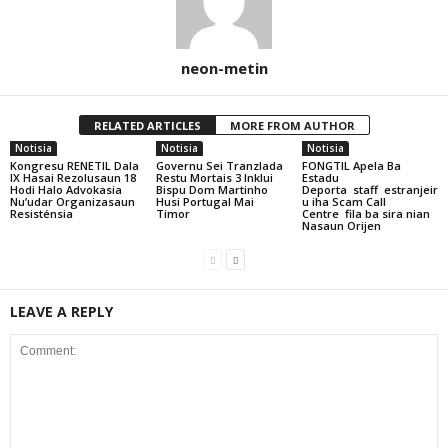
neon-metin
RELATED ARTICLES
MORE FROM AUTHOR
Notisia
Notisia
Notisia
Kongresu RENETIL Dala
Governu Sei Tranzlada
FONGTIL Apela Ba
IX Hasai Rezolusaun 18
Restu Mortais 3 Inklui
Estadu
Hodi Halo Advokasia
Bispu Dom Martinho
Deporta staff estranjeir
Nu’udar Organizasaun
Husi Portugal Mai
u iha Scam Call
Resisténsia
Timor
Centre fila ba sira nian
Nasaun Orijen
LEAVE A REPLY