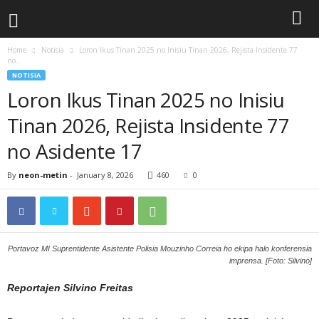
Home
Notisia
Loron Ikus Tinan 2025 no Inisiu Tinan 2026, Rejista Insidente 77
no...
NOTISIA
Loron Ikus Tinan 2025 no Inisiu
Tinan 2026, Rejista Insidente 77
no Asidente 17
By
neon-metin
-
January 8, 2026
460
0
Portavoz MI Suprentidente Asistente Polisia Mouzinho Correia ho ekipa halo konferensia
imprensa. [Foto: Silvino]
Reportajen Silvino Freitas