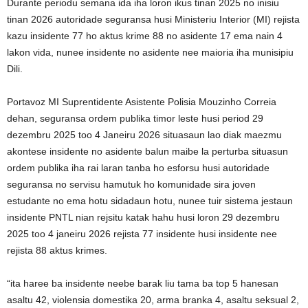
Durante periodu semana ida iha loron ikus tinan 2025 no inisiu
tinan 2026 autoridade seguransa husi Ministeriu Interior (MI) rejista
kazu insidente 77 ho aktus krime 88 no asidente 17 ema nain 4
lakon vida, nunee insidente no asidente nee maioria iha munisipiu
Dili.
Portavoz MI Suprentidente Asistente Polisia Mouzinho Correia
dehan, seguransa ordem publika timor leste husi period 29
dezembru 2025 too 4 Janeiru 2026 situasaun lao diak maezmu
akontese insidente no asidente balun maibe la perturba situasun
ordem publika iha rai laran tanba ho esforsu husi autoridade
seguransa no servisu hamutuk ho komunidade sira joven
estudante no ema hotu sidadaun hotu, nunee tuir sistema jestaun
insidente PNTL nian rejsitu katak hahu husi loron 29 dezembru
2025 too 4 janeiru 2026 rejista 77 insidente husi insidente nee
rejista 88 aktus krimes.
“ita haree ba insidente neebe barak liu tama ba top 5 hanesan
asaltu 42, violensia domestika 20, arma branka 4, asaltu seksual 2,