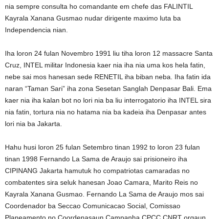
nia sempre consulta ho comandante em chefe das FALINTIL
Kayrala Xanana Gusmao nudar dirigente maximo luta ba
Independencia nian.
Iha loron 24 fulan Novembro 1991 liu tiha loron 12 massacre Santa
Cruz, INTEL militar Indonesia kaer nia iha nia uma kos hela fatin,
nebe sai mos hanesan sede RENETIL iha biban neba. Iha fatin ida
naran “Taman Sari” iha zona Sesetan Sanglah Denpasar Bali. Ema
kaer nia iha kalan bot no lori nia ba liu interrogatorio iha INTEL sira
nia fatin, tortura nia no hatama nia ba kadeia iha Denpasar antes
lori nia ba Jakarta.
Hahu husi loron 25 fulan Setembro tinan 1992 to loron 23 fulan
tinan 1998 Fernando La Sama de Araujo sai prisioneiro iha
CIPINANG Jakarta hamutuk ho compatriotas camaradas no
combatentes sira seluk hanesan Joao Camara, Marito Reis no
Kayrala Xanana Gusmao. Fernando La Sama de Araujo mos sai
Coordenador ba Seccao Comunicacao Social, Comissao
Planeamento no Coordenasaun Campanha CPCC CNRT orgaun