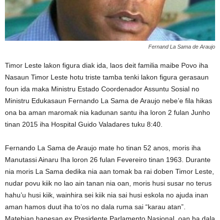
Fernand La Sama de Araujo
Timor Leste lakon figura diak ida, laos deit familia maibe Povo iha
Nasaun Timor Leste hotu triste tamba tenki lakon figura gerasaun
foun ida maka Ministru Estado Coordenador Assuntu Sosial no
Ministru Edukasaun Fernando La Sama de Araujo nebe’e fila hikas
ona ba aman maromak nia kadunan santu iha loron 2 fulan Junho
tinan 2015 iha Hospital Guido Valadares tuku 8:40.
Fernando La Sama de Araujo mate ho tinan 52 anos, moris iha
Manutassi Ainaru Iha loron 26 fulan Fevereiro tinan 1963. Durante
nia moris La Sama dedika nia aan tomak ba rai doben Timor Leste,
nudar povu kiik no lao ain tanan nia oan, moris husi susar no terus
hahu’u husi kiik, wainhira sei kiik nia sai husi eskola no ajuda inan
aman hamos duut iha to’os no dala ruma sai “karau atan”.
Matebian hanesan ex Presidente Parlamento Nasional, oan ba dala