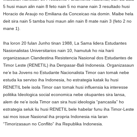
5 husi maun alin nain 8 feto nain 5 no mane nain 3 resultado husi
Horacio de Araujo no Emiliana da Conceicao nia domin. Maibe hela
deit sira nain 5 tamba husi maun alin nain 8 mate nain 3 (feto 2 no
mane 1).
Iha loron 20 fulan Junho tinan 1988, La Sama lidera Estudantes
Nasionalistas Universitarios nain 10, hamutuk ho nia harii
organizasaun Clandestina Resistencia Nasional dos Estudantes de
Timor Leste (RENETIL) iha Denpasar-Bali Indonesia. Organizasaun
ne’e ba Jovens no Estudante Nacionalista Timor oan tomak nebe
estuda ka serviso iha Indonesia, ho estrategia katak liu husi
RENETIL bele isola Timor oan tomak husi influensia ka interesse
politika Ideologica social economica nebe okupantes sira lansa,
alem de ne’e isola Timor oan sira husi ideologia “pancasila” ho
estrategia seluk liu husi RENETIL bele habelar funu iha Timor-Leste
sai mos issue Nasional iha propria Indonesia nia laran
“Timorizasaun no Conflito” iha Republika Indonesia.