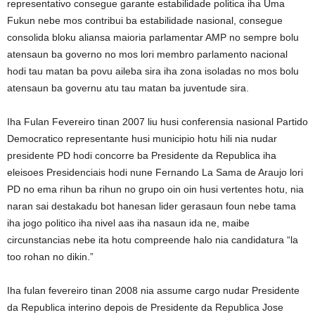
representativo consegue garante estabilidade politica iha Uma
Fukun nebe mos contribui ba estabilidade nasional, consegue
consolida bloku aliansa maioria parlamentar AMP no sempre bolu
atensaun ba governo no mos lori membro parlamento nacional
hodi tau matan ba povu aileba sira iha zona isoladas no mos bolu
atensaun ba governu atu tau matan ba juventude sira.
Iha Fulan Fevereiro tinan 2007 liu husi conferensia nasional Partido
Democratico representante husi municipio hotu hili nia nudar
presidente PD hodi concorre ba Presidente da Republica iha
eleisoes Presidenciais hodi nune Fernando La Sama de Araujo lori
PD no ema rihun ba rihun no grupo oin oin husi vertentes hotu, nia
naran sai destakadu bot hanesan lider gerasaun foun nebe tama
iha jogo politico iha nivel aas iha nasaun ida ne, maibe
circunstancias nebe ita hotu compreende halo nia candidatura “la
too rohan no dikin.”
Iha fulan fevereiro tinan 2008 nia assume cargo nudar Presidente
da Republica interino depois de Presidente da Republica Jose