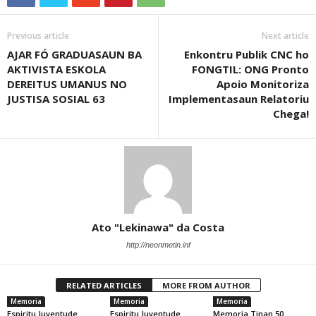
Previous article
Next article
AJAR FÓ GRADUASAUN BA
Enkontru Publik CNC ho
AKTIVISTA ESKOLA
FONGTIL: ONG Pronto
DEREITUS UMANUS NO
Apoio Monitoriza
JUSTISA SOSIAL 63
Implementasaun Relatoriu
Chega!
Ato "Lekinawa" da Costa
http://neonmetin.inf
RELATED ARTICLES
MORE FROM AUTHOR
Memoria
Memoria
Memoria
Espiritu Juventude
Espiritu Juventude
Memoria Tinan 50