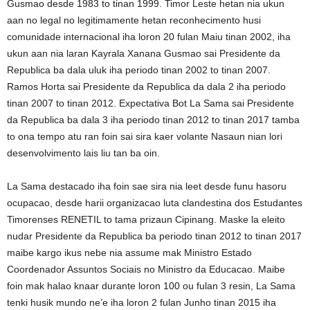
Gusmao desde 1983 to tinan 1999. Timor Leste hetan nia ukun
aan no legal no legitimamente hetan reconhecimento husi
comunidade internacional iha loron 20 fulan Maiu tinan 2002, iha
ukun aan nia laran Kayrala Xanana Gusmao sai Presidente da
Republica ba dala uluk iha periodo tinan 2002 to tinan 2007.
Ramos Horta sai Presidente da Republica da dala 2 iha periodo
tinan 2007 to tinan 2012. Expectativa Bot La Sama sai Presidente
da Republica ba dala 3 iha periodo tinan 2012 to tinan 2017 tamba
to ona tempo atu ran foin sai sira kaer volante Nasaun nian lori
desenvolvimento lais liu tan ba oin.
La Sama destacado iha foin sae sira nia leet desde funu hasoru
ocupacao, desde harii organizacao luta clandestina dos Estudantes
Timorenses RENETIL to tama prizaun Cipinang. Maske la eleito
nudar Presidente da Republica ba periodo tinan 2012 to tinan 2017
maibe kargo ikus nebe nia assume mak Ministro Estado
Coordenador Assuntos Sociais no Ministro da Educacao. Maibe
foin mak halao knaar durante loron 100 ou fulan 3 resin, La Sama
tenki husik mundo ne’e iha loron 2 fulan Junho tinan 2015 iha