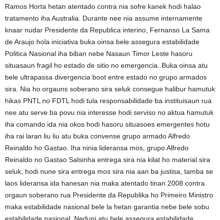
Ramos Horta hetan atentado contra nia sofre kanek hodi halao
tratamento iha Australia. Durante nee nia assume internamente
knaar nudar Presidente da Republica interino, Fernanso La Sama
de Araujo hola iniciativa buka oinsa bele assegura estabilidade
Politica Nasional iha biban nebe Nasaun Timor Leste hasoru
situasaun fragil ho estado de sitio no emergencia. Buka oinsa atu
bele ultrapassa divergencia boot entre estado no grupo armados
sira. Nia ho orgauns soberano sira seluk consegue halibur hamutuk
hikas PNTL no FDTL hodi tula responsabilidade ba instituisaun rua
nee atu serve ba povu nia interesse hodi serviso no aktua hamutuk
iha comando ida nia okos hodi hasoru situasoes emergentes hotu
iha rai laran liu liu atu buka convense grupo armado Alfredo
Reinaldo ho Gastao. Iha ninia lideransa mos, grupo Alfredo
Reinaldo no Gastao Salsinha entrega sira nia kilat ho material sira
seluk, hodi nune sira entrega mos sira nia aan ba justisa, tamba se
laos lideransa ida hanesan nia maka atentado tinan 2008 contra
orgaun soberano rua Presidente da Republika ho Primeiro Ministro
maka estabilidade nasional bele la hetan garantia nebe bele sobu
estabilidade nasional. Neduni atu bele assegura estabilidade