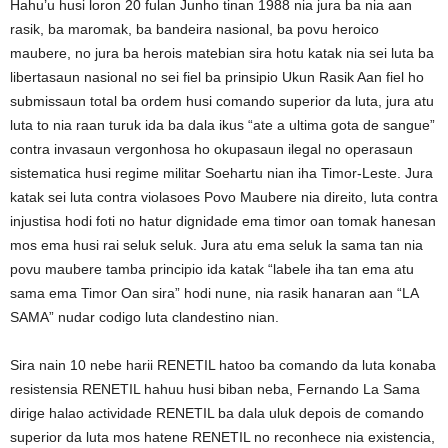
Hahu’u husi loron 20 fulan Junho tinan 1988 nia jura ba nia aan
rasik, ba maromak, ba bandeira nasional, ba povu heroico
maubere, no jura ba herois matebian sira hotu katak nia sei luta ba
libertasaun nasional no sei fiel ba prinsipio Ukun Rasik Aan fiel ho
submissaun total ba ordem husi comando superior da luta, jura atu
luta to nia raan turuk ida ba dala ikus “ate a ultima gota de sangue”
contra invasaun vergonhosa ho okupasaun ilegal no operasaun
sistematica husi regime militar Soehartu nian iha Timor-Leste. Jura
katak sei luta contra violasoes Povo Maubere nia direito, luta contra
injustisa hodi foti no hatur dignidade ema timor oan tomak hanesan
mos ema husi rai seluk seluk. Jura atu ema seluk la sama tan nia
povu maubere tamba principio ida katak “labele iha tan ema atu
sama ema Timor Oan sira” hodi nune, nia rasik hanaran aan “LA
SAMA” nudar codigo luta clandestino nian.
Sira nain 10 nebe harii RENETIL hatoo ba comando da luta konaba
resistensia RENETIL hahuu husi biban neba, Fernando La Sama
dirige halao actividade RENETIL ba dala uluk depois de comando
superior da luta mos hatene RENETIL no reconhece nia existencia,