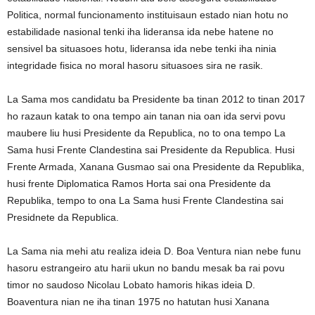
Politica, normal funcionamento instituisaun estado nian hotu no
estabilidade nasional tenki iha lideransa ida nebe hatene no
sensivel ba situasoes hotu, lideransa ida nebe tenki iha ninia
integridade fisica no moral hasoru situasoes sira ne rasik.
La Sama mos candidatu ba Presidente ba tinan 2012 to tinan 2017
ho razaun katak to ona tempo ain tanan nia oan ida servi povu
maubere liu husi Presidente da Republica, no to ona tempo La
Sama husi Frente Clandestina sai Presidente da Republica. Husi
Frente Armada, Xanana Gusmao sai ona Presidente da Republika,
husi frente Diplomatica Ramos Horta sai ona Presidente da
Republika, tempo to ona La Sama husi Frente Clandestina sai
Presidnete da Republica.
La Sama nia mehi atu realiza ideia D. Boa Ventura nian nebe funu
hasoru estrangeiro atu harii ukun no bandu mesak ba rai povu
timor no saudoso Nicolau Lobato hamoris hikas ideia D.
Boaventura nian ne iha tinan 1975 no hatutan husi Xanana