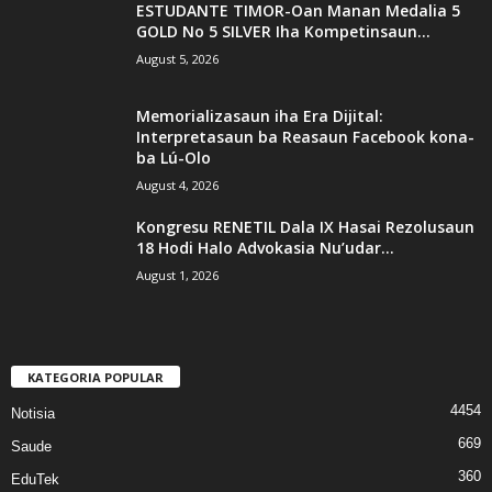
ESTUDANTE TIMOR-Oan Manan Medalia 5
GOLD No 5 SILVER Iha Kompetinsaun...
August 5, 2026
Memorializasaun iha Era Dijital:
Interpretasaun ba Reasaun Facebook kona-
ba Lú-Olo
August 4, 2026
Kongresu RENETIL Dala IX Hasai Rezolusaun
18 Hodi Halo Advokasia Nu’udar...
August 1, 2026
KATEGORIA POPULAR
4454
Notisia
669
Saude
360
EduTek