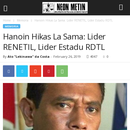
Home
Memoria
Hanoin Hikas La Sama: Lider RENETIL, Lider Estadu RDTL
MEMORIA
Hanoin Hikas La Sama: Lider
RENETIL, Lider Estadu RDTL
By
Ato "Lekinawa" da Costa
-
February 26, 2019
4047
0