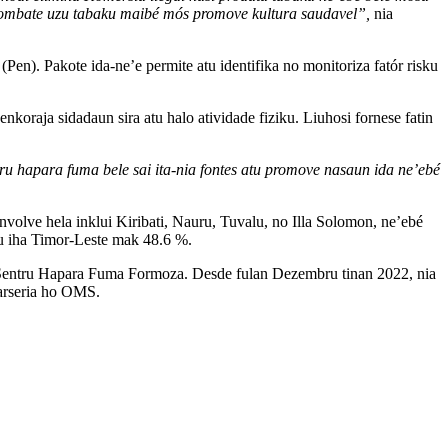
it kombate uzu tabaku maibé mós promove kultura saudavel”,
nia
n). Pakote ida-ne’e permite atu identifika no monitoriza fatór risku
nkoraja sidadaun sira atu halo atividade fiziku. Liuhosi fornese fatin
tru hapara fuma bele sai ita-nia fontes atu promove nasaun ida ne’ebé
nvolve hela inklui Kiribati, Nauru, Tuvalu, no Illa Solomon, ne’ebé
ku iha Timor-Leste mak 48.6 %.
husi Sentru Hapara Fuma Formoza. Desde fulan Dezembru tinan 2022, nia
parseria ho OMS.