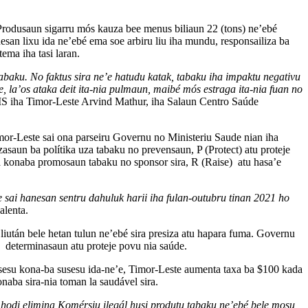
Produsaun sigarru mós kauza bee menus biliaun 22 (tons) ne’ebé
san lixu ida ne’ebé ema soe arbiru liu iha mundu, responsailiza ba
ema iha tasi laran.
abaku. No faktus sira ne’e hatudu katak, tabaku iha impaktu negativu
 la’os ataka deit ita-nia pulmaun, maibé mós estraga ita-nia fuan no
S iha Timor-Leste Arvind Mathur, iha Salaun Centro Saúde
mor-Leste sai ona parseiru Governu no Ministeriu Saude nian iha
aun ba polítika uza tabaku no prevensaun, P (Protect) atu proteje
ra konaba promosaun tabaku no sponsor sira, R (Raise) atu hasa’e
 sai hanesan sentru dahuluk harii iha fulan-outubru tinan 2021 ho
alenta.
után bele hetan tulun ne’ebé sira presiza atu hapara fuma. Governu
 determinasaun atu proteje povu nia saúde.
osesu kona-ba susesu ida-ne’e, Timor-Leste aumenta taxa ba $100 kada
naba sira-nia toman la saudável sira.
 hodi elimina Komérsiu ilegál husi produtu tabaku ne’ebé bele mosu