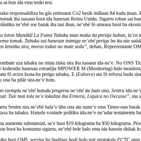
 ai-hun ida ema tenki tesi.
aku responsabiliza ba gás emissaun Co2 besik millaun 84 kada tinan. 
 tomak iha nasaun boot ida hanesan Reinu Unidu. Sigarru rohan sai hane
lástiku ne’ebé soe barak iha tasi ibun, ne’ebé fó ameasa boot ba ekosist
ema loron Mundiál La Fuma Tabaku nian maka ita presija hahan, la’os t
tema tomak. Tabaku sai hanesan inimigu ne’ebé perigu ba ita-nia saúde,
ras kroniku sira, moras todan no mate sedu”,
dehan, Reprezentante OM
ombate uza tabaku no ninia risku sira iha nasaun ida-ne’e. No ONS Ti
e koñesidu hanesan estratéjia MPOWER M (Monitoring) halo monitorizas
atu fó avizu kona-ba perigu tabaku, E (Enforce) atu fó reforsa badu si
 ona ba pilár sira-ne’e hotu.
 ezemplu ne’ebé hatudu progresu ne’ebé ita halo ona. Sentru ida-ne’e
at. Tuir mai tolu ne’e lokaliza iha Ermera, Liquica no Oecusse”,
nia s
 Sentru sira ne’ebé hala’o tiha ona atu nune’e ema Timor-oan barak li
xa ba tabaku. Hatudu vontade polítiku ida-ne’e nu’udar testamentu ba
na aumentu substansial, sa’e husi $19 kilograma ba $50 kilograma. Pr
ktu boot ba konsumu sigarru, ne’ebé bele halo ema ida hanoin didiak ko
knika husi OMS, servisu ho badinas hodi halo tuir protokolu FCTC nian