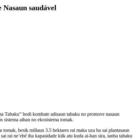
 Nasaun saudável
a Tabaku” hodi kombate adisaun tabaku no promove nasaun
mós sistema aihan no ekosistema tomak.
omak, besik millaun 3.5 hektares rai maka uza ba sai plantasaun
ai rai ne’ebé iha kapasidade kiik atu kuda ai-han sira, tanba tabaku