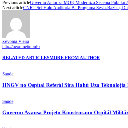
Previous article
Governu Autoriza MOP, Moderniza Sistema Públiku A
Next article
CNRT Sei Halo Auditoria Ba Programa Sesta-Bazika, Dua
Zevonia Vieira
http://neonmetin.info
RELATED ARTICLES
MORE FROM AUTHOR
Saude
HNGV no Ospital Referál Sira Hahú Uza Teknolojia
Saude
Governu Avansa Projetu Konstrusaun Ospitál Milit