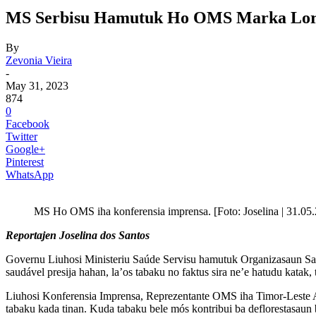
MS Serbisu Hamutuk Ho OMS Marka Loro
By
Zevonia Vieira
-
May 31, 2023
874
0
Facebook
Twitter
Google+
Pinterest
WhatsApp
MS Ho OMS iha konferensia imprensa. [Foto: Joselina | 31.05
Reportajen Joselina dos Santos
Governu Liuhosi Ministeriu Saúde Servisu hamutuk Organizasaun 
saudável presija hahan, la’os tabaku no faktus sira ne’e hatudu katak
Liuhosi Konferensia Imprensa, Reprezentante OMS iha Timor-Leste Ar
tabaku kada tinan. Kuda tabaku bele mós kontribui ba deflorestasaun b