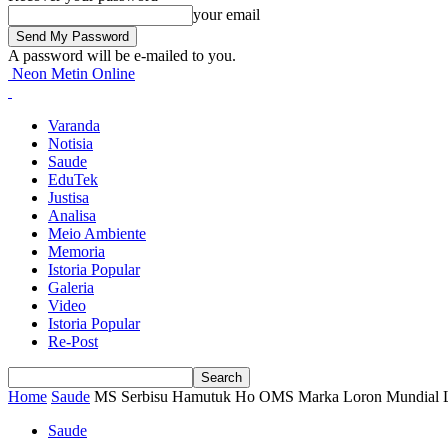
your email
A password will be e-mailed to you.
Neon Metin Online
Varanda
Notisia
Saude
EduTek
Justisa
Analisa
Meio Ambiente
Memoria
Istoria Popular
Galeria
Video
Istoria Popular
Re-Post
Home
Saude
MS Serbisu Hamutuk Ho OMS Marka Loron Mundial La
Saude