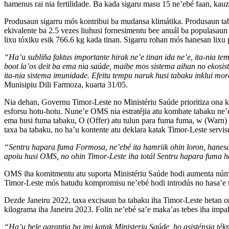
hamenus rai nia fertilidade. Ba kada sigaru masu 15 ne’ebé faan, kauza
Produsaun sigarru mós kontribui ba mudansa klimátika. Produsaun tab
ekivalente ba 2.5 vezes liuhusi fornesimentu bee anuál ba populasaun
lixu tóxiku esik 766.6 kg kada tinan. Sigarru rohan mós hanesan lixu p
“Ha’u subliña faktus importante hirak ne’e tinan ida ne’e, ita-nia t
boot la’os deit ba ema nia saúde, maibe mos sistema aihan no ekosis
ita-nia sistema imunidade. Efeitu tempu naruk husi tabaku inklui mo
Munisipiu Dili Farmoza, kuarta 31/05.
Nia dehan, Governu Timor-Leste no Ministériu Saúde prioritiza ona k
esforsu hotu-hotu. Nune’e OMS nia estratéjia atu kombate tabaku ne’
ema husi fuma tabaku, O (Offer) atu tulun para fuma fuma, w (Warn) 
taxa ba tabaku, no ha’u kontente atu deklara katak Timor-Leste servisu
“Sentru hapara fuma Formosa, ne’ebé ita hamriik ohin loron, hanesan
apoiu husi OMS, no ohin Timor-Leste iha totál Sentru hapara fuma ha
OMS iha komitmentu atu suporta Ministériu Saúde hodi aumenta númeru
Timor-Leste mós hatudu kompromisu ne’ebé hodi introdús no hasa’e ta
Dezde Janeiru 2022, taxa excisaun ba tabaku iha Timor-Leste hetan o
kilograma iha Janeiru 2023. Folin ne’ebé sa’e maka’as tebes iha impa
“Ha’u bele garantia ba imi katak Ministeriu Saúde, ho asisténsia té