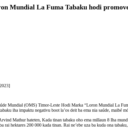
n Mundial La Fuma Tabaku hodi promove
.2023]
Saúde Mundial (OMS) Timor-Leste Hodi Marka “Loron Mundial La Fum
, tabaku iha impaktu negativu boot la’os deit ba ema nia saúde, maibé 
vind Mathur hateten, Kada tinan tabaku oho ema millaun 8 Iha mundu t
a rai hektares 200 000 kada tinan. Rai ne’ebe uza ba kuda ona tabaku, s