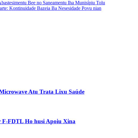
bastesimentu Bee no Saneamentu Iha Munisípiu Tolu
rte: Kontinuidade Bazeia Ba Nesesidade Povu nian
 Microwave Atu Trata Lixu Saúde
ár F-FDTL Ho husi Apoiu Xina