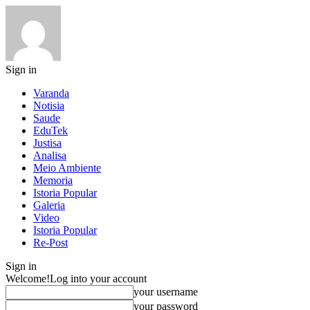
Sign in
Varanda
Notisia
Saude
EduTek
Justisa
Analisa
Meio Ambiente
Memoria
Istoria Popular
Galeria
Video
Istoria Popular
Re-Post
Sign in
Welcome!
Log into your account
your username
your password