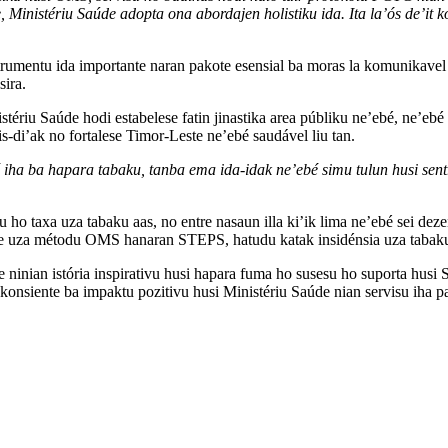
e, Ministériu Saúde adopta ona abordajen holistiku ida. Ita la’ós de’
entu ida importante naran pakote esensial ba moras la komunikavel (Pe
sira.
riu Saúde hodi estabelese fatin jinastika area públiku ne’ebé, ne’ebé e
ris-di’ak no fortalese Timor-Leste ne’ebé saudável liu tan.
é iha ba hapara tabaku, tanba ema ida-idak ne’ebé simu tulun husi sen
o taxa uza tabaku aas, no entre nasaun illa ki’ik lima ne’ebé sei deze
Leste uza métodu OMS hanaran STEPS, hatudu katak insidénsia uza taba
fahe ninian istória inspirativu husi hapara fuma ho susesu ho suporta 
 konsiente ba impaktu pozitivu husi Ministériu Saúde nian servisu iha 