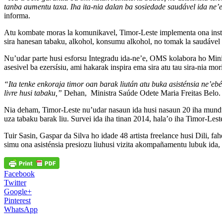
tanba aumentu taxa. Iha ita-nia dalan ba sosiedade saudável ida ne’
informa.
Atu kombate moras la komunikavel, Timor-Leste implementa ona instrum
sira hanesan tabaku, alkohol, konsumu alkohol, no tomak la saudável 
Nu’udar parte husi esforsu Integradu ida-ne’e, OMS kolabora ho Ministé
asesivel ba ezersísiu, ami hakarak inspira ema sira atu tau sira-nia mo
“Ita tenke enkoraja timor oan barak liután atu buka asisténsia ne’eb
livre husi tabaku,”
Dehan, Ministra Saúde Odete Maria Freitas Belo.
Nia deham, Timor-Leste nu’udar nasaun ida husi nasaun 20 iha mundu h
uza tabaku barak liu. Survei ida iha tinan 2014, hala’o iha Timor-
Tuir Sasin, Gaspar da Silva ho idade 48 artista freelance husi Dili, 
simu ona asisténsia presiozu liuhusi vizita akompañamentu lubuk ida,
Facebook
Twitter
Google+
Pinterest
WhatsApp