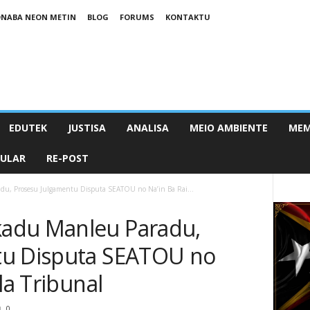
NABA NEON METIN
BLOG
FORUMS
KONTAKTU
EDUTEK
JUSTISA
ANALISA
MEIO AMBIENTE
MEM
PULAR
RE-POST
u, Prosesu Julgamentu Disputa SEATOU no Na’in Ba Rai...
adu Manleu Paradu,
tu Disputa SEATOU no
la Tribunal
0