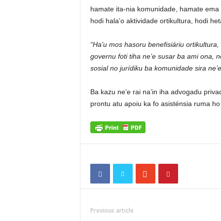
hamate ita-nia komunidade, hamate ema r
hodi hala’o aktividade ortikultura, hodi he
“Ha’u mos hasoru benefisiáriu ortikultura,
governu foti tiha ne’e susar ba ami ona,
sosial no jurídiku ba komunidade sira ne’
Ba kazu ne’e rai na’in iha advogadu priv
prontu atu apoiu ka fo asisténsia ruma ho 
Previous article