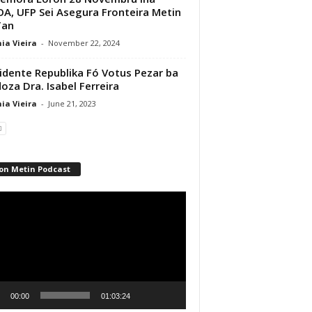
A, UFP Sei Asegura Fronteira Metin
Tan
ia Vieira
-
November 22, 2024
idente Republika Fó Votus Pezar ba
oza Dra. Isabel Ferreira
ia Vieira
-
June 21, 2023
on Metin Podcast
r
00:00
01:03:24