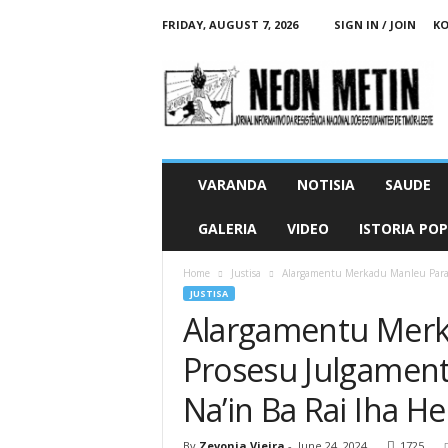
FRIDAY, AUGUST 7, 2026
SIGN IN / JOIN
KO
N
e
o
n
M
e
t
VARANDA
NOTISIA
SAUDE
i
n
GALERIA
VIDEO
ISTORIA PO
O
n
Home
Justisa
Alargamentu Merkadu Manleu Parad
l
JUSTISA
i
Alargamentu Merk
n
e
Prosesu Julgamen
Na’in Ba Rai Iha He
By
Zevonia Vieira
-
June 24, 2024
1725