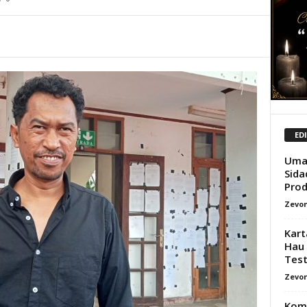
ED
Uma 
Sida
Prod
Zevon
Kart
Hau 
Test
Zevon
Kom