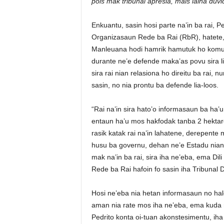
pois mak tribunal apresia, mais laiha dúvi
Enkuantu, sasin hosi parte na’in ba rai, 
Organizasaun Rede ba Rai (RbR), hatete,
Manleuana hodi hamrik hamutuk ho komun
durante ne’e defende maka’as povu sira liu
sira rai nian relasiona ho direitu ba rai,
sasin, no nia prontu ba defende lia-loos.
“Rai na’in sira hato’o informasaun ba ha’u
entaun ha’u mos hakfodak tanba 2 hektar
rasik katak rai na’in lahatene, derepente
husu ba governu, dehan ne’e Estadu nian,
mak na’in ba rai, sira iha ne’eba, ema Dil
Rede ba Rai hafoin fo sasin iha Tribunal Di
Hosi ne’eba nia hetan informasaun no halo
aman nia rate mos iha ne’eba, ema kuda 
Pedrito konta oi-tuan akonstesimentu, ih