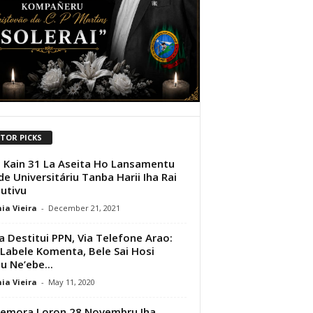
ITOR PICKS
Kain 31 La Aseita Ho Lansamentu
de Universitáriu Tanba Harii Iha Rai
utivu
ia Vieira
-
December 21, 2021
a Destitui PPN, Via Telefone Arao:
Labele Komenta, Bele Sai Hosi
u Ne’ebe...
ia Vieira
-
May 11, 2020
emora Loron 28 Novembru Iha