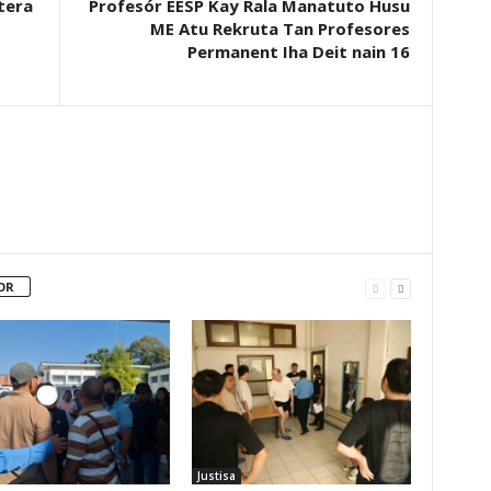
tera
Profesór EESP Kay Rala Manatuto Husu
ME Atu Rekruta Tan Profesores
Permanent Iha Deit nain 16
OR
Justisa