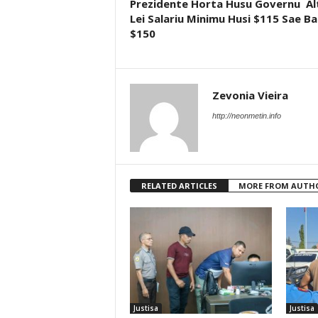
Prezidente Horta Husu Governu Al
Lei Salariu Minimu Husi $115 Sae Ba
$150
Zevonia Vieira
http://neonmetin.info
RELATED ARTICLES
MORE FROM AUTH
Justisa
Justisa