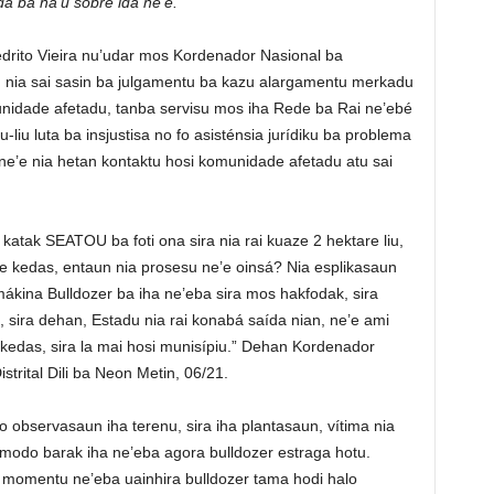
da ba ha’u sobre ida ne’e.”
Pedrito Vieira nu’udar mos Kordenador Nasional ba
 nia sai sasin ba julgamentu ba kazu alargamentu merkadu
idade afetadu, tanba servisu mos iha Rede ba Rai ne’ebé
-liu luta ba insjustisa no fo asisténsia jurídiku ba problema
 nune’e nia hetan kontaktu hosi komunidade afetadu atu sai
 katak SEATOU ba foti ona sira nia rai kuaze 2 hektare liu,
e kedas, entaun nia prosesu ne’e oinsá? Nia esplikasaun
 mákina Bulldozer ba iha ne’eba sira mos hakfodak, sira
 sira dehan, Estadu nia rai konabá saída nian, ne’e ami
i kedas, sira la mai hosi munisípiu.” Dehan Kordenador
strital Dili ba Neon Metin, 06/21.
 observasaun iha terenu, sira iha plantasaun, vítima nia
modo barak iha ne’eba agora bulldozer estraga hotu.
a momentu ne’eba uainhira bulldozer tama hodi halo