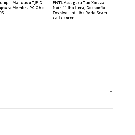
umpri Mandadu TJPID
PNTL Assegura Tan Xineza
aptura Membru PCIC ho
Nain 11 Iha Hera, Deskonfia
 DS
Envolve Hotu Iha Rede Scam
Call Center