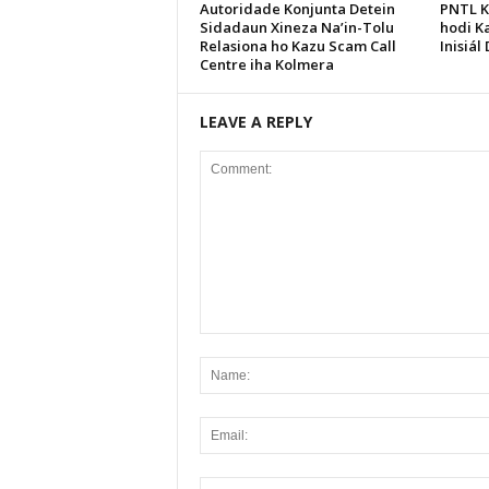
Autoridade Konjunta Detein
PNTL K
Sidadaun Xineza Na’in-Tolu
hodi K
Relasiona ho Kazu Scam Call
Inisiál
Centre iha Kolmera
LEAVE A REPLY