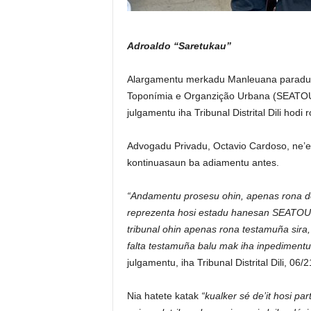
Adroaldo “Saretukau”
Alargamentu merkadu Manleuana paradu ta
Toponímia e Organzição Urbana (SEATOU) h
julgamentu iha Tribunal Distrital Dili hodi 
Advogadu Privadu, Octavio Cardoso, ne’e
kontinuasaun ba adiamentu antes.
“Andamentu prosesu ohin, apenas rona de’
reprezenta hosi estadu hanesan SEATOU, T
tribunal ohin apenas rona testamuña sira
falta testamuña balu mak iha inpedimentu
julgamentu, iha Tribunal Distrital Dili, 06/2
Nia hatete katak
“kualker sé de’it hosi pa