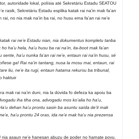
etor, autoridade lokal, polísia até Sekretáriu Estadu SEATOU
’e rasik, Sekretáriu Estadu esplika katak rai na’in mak fa’an
n rai, no nia mak na’in ba rai, no husu ema fa’an rai ne’e
 katak rai ne’e Estadu nian, nia dokumentus kompletu tanba
k ho ha’u hela, ha’u husu ba rai na’in, ita-boot mak fa’an
u sente, ha’u nunka fa’an rai ne’e, entaun rai na’in husu, sé
oñese ga! Rai na’in tantang, nusa la mosu mai, entaun, rai
re liu, ne’e ita rugi, entaun hatama rekursu ba tribunal,
o haktuir
a mak rai na’in duni, nia la dúvida fo defeza ka apoiu ba
advogadu iha tiha ona, advogadu mos ko’alia ho ha’u,
 Ha’u dehan ha’u prontu sasin ba asuntu saída de’it mak
 ne’e, ha’u prontu 24 oras, ida ne’e mak ha’u nia prezensa
nia asaun ne’e hanesan abuzu de poder no hamate povu,