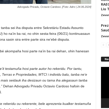
RAEO
Advogadu Privadu, Octavio Cardoso. [Foto: Adro | 24.06.2024]
Liu 
Zevon
Prez
nba sei iha disputa entre Sekretáriu Estadu Assunto
Saud
o na’in ba rai, no ohin sesta-feira (06/21) kontinuasaun
Zevon
rona sasin sira entre parte sira ne’ebé disputa.
bé akompaña hosi parte na’in ba rai dehan, ohin hanesan
Ne
it testamuña hosi parte autor ho rekeridu. Por tantu,
Video
erras e Propriedades, MTCI i individu balu, tanba ne’e
Playe
, mais seidauk iha desizaun ou tama iha alegasaun tanba
.”
Dehan Advogadu Privadu Octavio Cardoso hafoin de
1.
rte rekeridu ou rekerente, bele aprezenta kualker testamuña