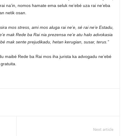
ai na’in, nomos hamate ema seluk ne’ebé uza rai ne’eba
tan netik osan.
 sira mos stress, ami mos aluga rai ne’e, sé rai ne’e Estadu,
 ne’e mak Rede ba Rai nia prezensa ne’e atu halo advokasia
ebé mak sente prejudikadu, hetan kerugian, susar, terus.”
adu maibé Rede ba Rai mos iha jurista ka advogadu ne’ebé
gratuita.
Next article