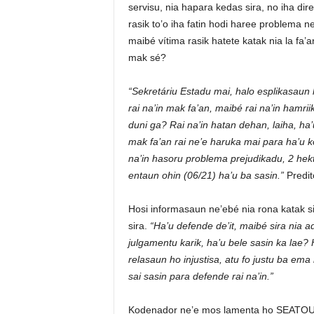
servisu, nia hapara kedas sira, no iha dir
rasik to’o iha fatin hodi haree problema ne
maibé vítima rasik hatete katak nia la fa’a
mak sé?
“Sekretáriu Estadu mai, halo esplikasaun
rai na’in mak fa’an, maibé rai na’in hamrii
duni ga? Rai na’in hatan dehan, laiha, ha’
mak fa’an rai ne’e haruka mai para ha’u k
na’in hasoru problema prejudikadu, 2 hekta
entaun ohin (06/21) ha’u ba sasin.”
Predit
Hosi informasaun ne’ebé nia rona katak sir
sira.
“Ha’u defende de’it, maibé sira nia 
julgamentu karik, ha’u bele sasin ka lae?
relasaun ho injustisa, atu fo justu ba ema
sai sasin para defende rai na’in.”
Kodenador ne’e mos lamenta ho SEATOU 