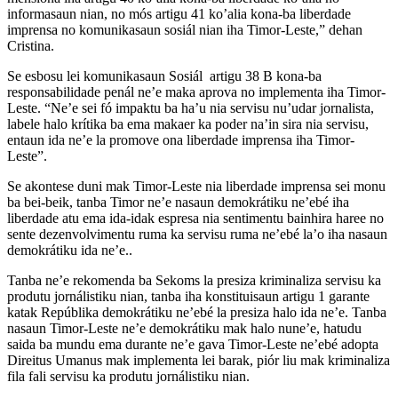
informasaun nian, no mós artigu 41 ko’alia kona-ba liberdade
imprensa no komunikasaun sosiál nian iha Timor-Leste,” dehan
Cristina.
Se esbosu lei komunikasaun Sosiál artigu 38 B kona-ba
responsabilidade penál ne’e maka aprova no implementa iha Timor-
Leste. “Ne’e sei fó impaktu ba ha’u nia servisu nu’udar jornalista,
labele halo krítika ba ema makaer ka poder na’in sira nia servisu,
entaun ida ne’e la promove ona liberdade imprensa iha Timor-
Leste”.
Se akontese duni mak Timor-Leste nia liberdade imprensa sei monu
ba bei-beik, tanba Timor ne’e nasaun demokrátiku ne’ebé iha
liberdade atu ema ida-idak espresa nia sentimentu bainhira haree no
sente dezenvolvimentu ruma ka servisu ruma ne’ebé la’o iha nasaun
demokrátiku ida ne’e..
Tanba ne’e rekomenda ba Sekoms la presiza kriminaliza servisu ka
produtu jornálistiku nian, tanba iha konstituisaun artigu 1 garante
katak Repúblika demokrátiku ne’ebé la presiza halo ida ne’e. Tanba
nasaun Timor-Leste ne’e demokrátiku mak halo nune’e, hatudu
saida ba mundu ema durante ne’e gava Timor-Leste ne’ebé adopta
Direitus Umanus mak implementa lei barak, piór liu mak kriminaliza
fila fali servisu ka produtu jornálistiku nian.