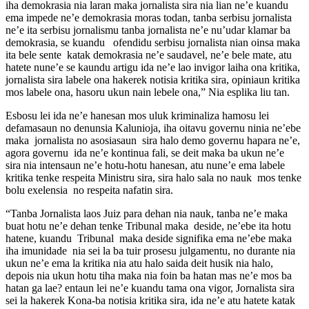
iha demokrasia nia laran maka jornalista sira nia lian ne’e kuandu
ema impede ne’e demokrasia moras todan, tanba serbisu jornalista
ne’e ita serbisu jornalismu tanba jornalista ne’e nu’udar klamar ba
demokrasia, se kuandu ofendidu serbisu jornalista nian oinsa maka
ita bele sente katak demokrasia ne’e saudavel, ne’e bele mate, atu
hatete nune’e se kaundu artigu ida ne’e lao invigor laiha ona kritika,
jornalista sira labele ona hakerek notisia kritika sira, opiniaun kritika
mos labele ona, hasoru ukun nain lebele ona,” Nia esplika liu tan.
Esbosu lei ida ne’e hanesan mos uluk kriminaliza hamosu lei
defamasaun no denunsia Kalunioja, iha oitavu governu ninia ne’ebe
maka jornalista no asosiasaun sira halo demo governu hapara ne’e,
agora governu ida ne’e kontinua fali, se deit maka ba ukun ne’e
sira nia intensaun ne’e hotu-hotu hanesan, atu nune’e ema labele
kritika tenke respeita Ministru sira, sira halo sala no nauk mos tenke
bolu exelensia no respeita nafatin sira.
“Tanba Jornalista laos Juiz para dehan nia nauk, tanba ne’e maka
buat hotu ne’e dehan tenke Tribunal maka deside, ne’ebe ita hotu
hatene, kuandu Tribunal maka deside signifika ema ne’ebe maka
iha imunidade nia sei la ba tuir prosesu julgamentu, no durante nia
ukun ne’e ema la kritika nia atu halo saida deit husik nia halo,
depois nia ukun hotu tiha maka nia foin ba hatan mas ne’e mos ba
hatan ga lae? entaun lei ne’e kuandu tama ona vigor, Jornalista sira
sei la hakerek Kona-ba notisia kritika sira, ida ne’e atu hatete katak