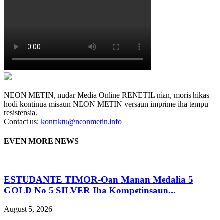
NEON METIN, nudar Media Online RENETIL nian, moris hikas
hodi kontinua misaun NEON METIN versaun imprime iha tempu
resistensia.
Contact us:
kontaktu@neonmetin.info
EVEN MORE NEWS
ESTUDANTE TIMOR-Oan Manan Medalia 5
GOLD No 5 SILVER Iha Kompetinsaun...
August 5, 2026