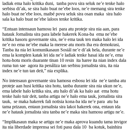
ladiak ema halo kritika duni, tanba povu sira seluk ne’e tenke halo
serbisu di’ak, se sira halo buat ne’ebe loos, ne’e memang sira tenke
halo buat ne’ebe loos, maibé povu seluk sira osan maka sira halo
sala ka halo buat ne’ebe laloos tenke kritika.
“Entuan intensaun hamosu lei para atu proteje sira nia aan, para
hatauk Jornalista sira para labele hakerek Kona-ba ema ne’ebe
kritika hasoru governante sira, ne’e ema tauk ten maka halo lei ida
ne’e no ema ne’ebe maka la merese atu moris iha era demokrasi,
Tanba ita nia lei komunikasaun Sosiál ne’e di’ak hela, durante ne’e
ema la komplen katak lei ida ne’e ladiak tenke hasai ida ne’e, ema
hotu-hotu moris duarante tinan 10 resin ita haree ita nian index dala
ruma tun sae agora ita penáliza tan serbisu jornalista sira, ita nia
index ne’e tun tan deit,” nia explika.
No intensaun governante sira hamosu esbosu lei ida ne’e tamba atu
proteje aan husi kritika sira hotu, tanba durante sira nia ukun ne’e,
ema labele halo kritika sira, atu halo di’ak ka halo aat ema hotu
tenke halo tuir deit, tanba artigu ne’e halo ema tauk, jornalista sira
tauk, se maka hakerek fali notisia kona-ba ida ne’e para atu ba
tama prizaun, entaun jornalista sira lakoi hakerek ona, entaun ida
ne’e hatauk jornalista sira tanba ne’e maka sira hamosu artigu ne’e.
“Implikasaun maka se artigu ne’e maka aprova kuandu tama invigor
ita nia liberdade imprensa sei foti pasu dala 10 ba kotuk, bainhira