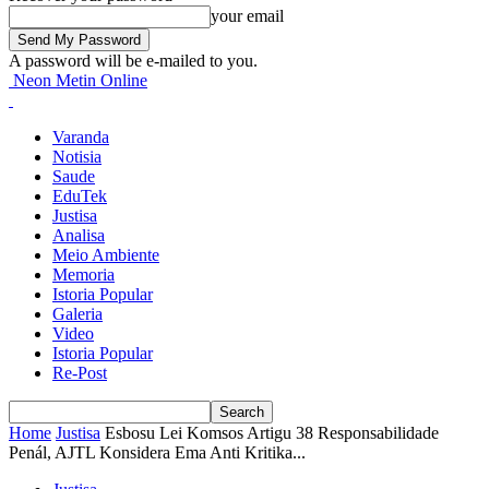
your email
A password will be e-mailed to you.
Neon Metin Online
Varanda
Notisia
Saude
EduTek
Justisa
Analisa
Meio Ambiente
Memoria
Istoria Popular
Galeria
Video
Istoria Popular
Re-Post
Home
Justisa
Esbosu Lei Komsos Artigu 38 Responsabilidade
Penál, AJTL Konsidera Ema Anti Kritika...