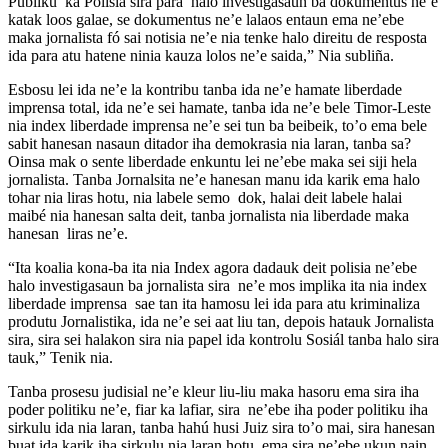
Publiku ka Polisia sira para halo investigasaun ba dokumentus ne’e
katak loos galae, se dokumentus ne’e lalaos entaun ema ne’ebe
maka jornalista fó sai notisia ne’e nia tenke halo direitu de resposta
ida para atu hatene ninia kauza lolos ne’e saida,” Nia subliña.
Esbosu lei ida ne’e la kontribu tanba ida ne’e hamate liberdade
imprensa total, ida ne’e sei hamate, tanba ida ne’e bele Timor-Leste
nia index liberdade imprensa ne’e sei tun ba beibeik, to’o ema bele
sabit hanesan nasaun ditador iha demokrasia nia laran, tanba sa?
Oinsa mak o sente liberdade enkuntu lei ne’ebe maka sei siji hela
jornalista. Tanba Jornalsita ne’e hanesan manu ida karik ema halo
tohar nia liras hotu, nia labele semo dok, halai deit labele halai
maibé nia hanesan salta deit, tanba jornalista nia liberdade maka
hanesan liras ne’e.
“Ita koalia kona-ba ita nia Index agora dadauk deit polisia ne’ebe
halo investigasaun ba jornalista sira ne’e mos implika ita nia index
liberdade imprensa sae tan ita hamosu lei ida para atu kriminaliza
produtu Jornalistika, ida ne’e sei aat liu tan, depois hatauk Jornalista
sira, sira sei halakon sira nia papel ida kontrolu Sosiál tanba halo sira
tauk,” Tenik nia.
Tanba prosesu judisial ne’e kleur liu-liu maka hasoru ema sira iha
poder politiku ne’e, fiar ka lafiar, sira ne’ebe iha poder politiku iha
sirkulu ida nia laran, tanba hahú husi Juiz sira to’o mai, sira hanesan
buat ida karik iha sirkulu nia laran hotu, ema sira ne’ebe ukun nain