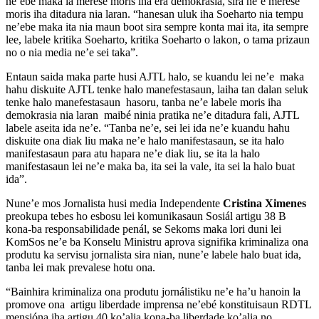
ne’ebe maka la merese moris iha era demokrasia, sira ne’e merese
moris iha ditadura nia laran. “hanesan uluk iha Soeharto nia tempu
ne’ebe maka ita nia maun boot sira sempre konta mai ita, ita sempre
lee, labele kritika Soeharto, kritika Soeharto o lakon, o tama prizaun
no o nia media ne’e sei taka”.
Entaun saida maka parte husi AJTL halo, se kuandu lei ne’e maka
hahu diskuite AJTL tenke halo manefestasaun, laiha tan dalan seluk
tenke halo manefestasaun hasoru, tanba ne’e labele moris iha
demokrasia nia laran maibé ninia pratika ne’e ditadura fali, AJTL
labele aseita ida ne’e. “Tanba ne’e, sei lei ida ne’e kuandu hahu
diskuite ona diak liu maka ne’e halo manifestasaun, se ita halo
manifestasaun para atu hapara ne’e diak liu, se ita la halo
manifestasaun lei ne’e maka ba, ita sei la vale, ita sei la halo buat
ida”.
Nune’e mos Jornalista husi media Independente
Cristina Ximenes
preokupa tebes ho esbosu lei komunikasaun Sosiál artigu 38 B
kona-ba responsabilidade penál, se Sekoms maka lori duni lei
KomSos ne’e ba Konselu Ministru aprova signifika kriminaliza ona
produtu ka servisu jornalista sira nian, nune’e labele halo buat ida,
tanba lei mak prevalese hotu ona.
“Bainhira kriminaliza ona produtu jornálistiku ne’e ha’u hanoin la
promove ona artigu liberdade imprensa ne’ebé konstituisaun RDTL
mensióna iha artigu 40 ko’alia kona-ba liberdade ko’alia no