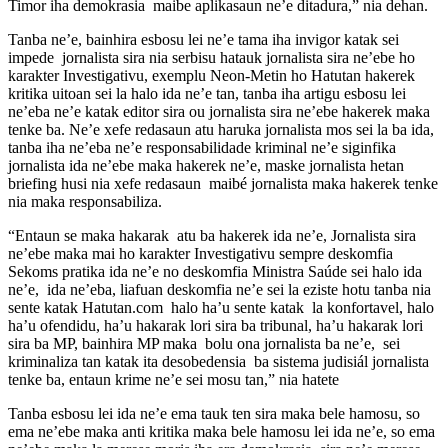
Timor iha demokrasia maibe aplikasaun ne’e ditadura,” nia dehan.
Tanba ne’e, bainhira esbosu lei ne’e tama iha invigor katak sei
impede jornalista sira nia serbisu hatauk jornalista sira ne’ebe ho
karakter Investigativu, exemplu Neon-Metin ho Hatutan hakerek
kritika uitoan sei la halo ida ne’e tan, tanba iha artigu esbosu lei
ne’eba ne’e katak editor sira ou jornalista sira ne’ebe hakerek maka
tenke ba. Ne’e xefe redasaun atu haruka jornalista mos sei la ba ida,
tanba iha ne’eba ne’e responsabilidade kriminal ne’e siginfika
jornalista ida ne’ebe maka hakerek ne’e, maske jornalista hetan
briefing husi nia xefe redasaun maibé jornalista maka hakerek tenke
nia maka responsabiliza.
“Entaun se maka hakarak atu ba hakerek ida ne’e, Jornalista sira
ne’ebe maka mai ho karakter Investigativu sempre deskomfia
Sekoms pratika ida ne’e no deskomfia Ministra Saúde sei halo ida
ne’e, ida ne’eba, liafuan deskomfia ne’e sei la eziste hotu tanba nia
sente katak Hatutan.com halo ha’u sente katak la konfortavel, halo
ha’u ofendidu, ha’u hakarak lori sira ba tribunal, ha’u hakarak lori
sira ba MP, bainhira MP maka bolu ona jornalista ba ne’e, sei
kriminaliza tan katak ita desobedensia ba sistema judisiál jornalista
tenke ba, entaun krime ne’e sei mosu tan,” nia hatete
Tanba esbosu lei ida ne’e ema tauk ten sira maka bele hamosu, so
ema ne’ebe maka anti kritika maka bele hamosu lei ida ne’e, so ema