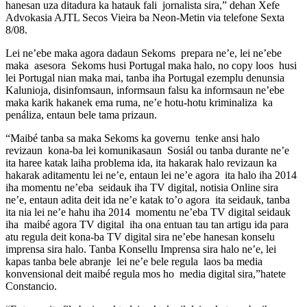
hanesan uza ditadura ka hatauk fali jornalista sira,” dehan Xefe
Advokasia AJTL Secos Vieira ba Neon-Metin via telefone Sexta
8/08.
Lei ne’ebe maka agora dadaun Sekoms prepara ne’e, lei ne’ebe
maka asesora Sekoms husi Portugal maka halo, no copy loos husi
lei Portugal nian maka mai, tanba iha Portugal ezemplu denunsia
Kalunioja, disinfomsaun, informsaun falsu ka informsaun ne’ebe
maka karik hakanek ema ruma, ne’e hotu-hotu kriminaliza ka
penáliza, entaun bele tama prizaun.
“Maibé tanba sa maka Sekoms ka governu tenke ansi halo
revizaun kona-ba lei komunikasaun Sosiál ou tanba durante ne’e
ita haree katak laiha problema ida, ita hakarak halo revizaun ka
hakarak aditamentu lei ne’e, entaun lei ne’e agora ita halo iha 2014
iha momentu ne’eba seidauk iha TV digital, notisia Online sira
ne’e, entaun adita deit ida ne’e katak to’o agora ita seidauk, tanba
ita nia lei ne’e hahu iha 2014 momentu ne’eba TV digital seidauk
iha maibé agora TV digital iha ona entuan tau tan artigu ida para
atu regula deit kona-ba TV digital sira ne’ebe hanesan konselu
imprensa sira halo. Tanba Konsellu Imprensa sira halo ne’e, lei
kapas tanba bele abranje lei ne’e bele regula laos ba media
konvensional deit maibé regula mos ho media digital sira,”hatete
Constancio.