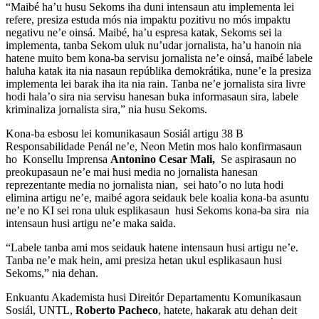
“Maibé ha’u husu Sekoms iha duni intensaun atu implementa lei
refere, presiza estuda mós nia impaktu pozitivu no mós impaktu
negativu ne’e oinsá. Maibé, ha’u espresa katak, Sekoms sei la
implementa, tanba Sekom uluk nu’udar jornalista, ha’u hanoin nia
hatene muito bem kona-ba servisu jornalista ne’e oinsá, maibé labele
haluha katak ita nia nasaun repúblika demokrátika, nune’e la presiza
implementa lei barak iha ita nia rain. Tanba ne’e jornalista sira livre
hodi hala’o sira nia servisu hanesan buka informasaun sira, labele
kriminaliza jornalista sira,” nia husu Sekoms.
Kona-ba esbosu lei komunikasaun Sosiál artigu 38 B
Responsabilidade Penál ne’e, Neon Metin mos halo konfirmasaun
ho Konsellu Imprensa
Antonino Cesar Mali,
Se aspirasaun no
preokupasaun ne’e mai husi media no jornalista hanesan
reprezentante media no jornalista nian, sei hato’o no luta hodi
elimina artigu ne’e, maibé agora seidauk bele koalia kona-ba asuntu
ne’e no KI sei rona uluk esplikasaun husi Sekoms kona-ba sira nia
intensaun husi artigu ne’e maka saida.
“Labele tanba ami mos seidauk hatene intensaun husi artigu ne’e.
Tanba ne’e mak hein, ami presiza hetan ukul esplikasaun husi
Sekoms,” nia dehan.
Enkuantu Akademista husi Direitór Departamentu Komunikasaun
Sosiál, UNTL,
Roberto Pacheco
, hatete, hakarak atu dehan deit