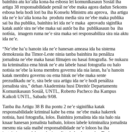
bainhira atu ko’alia kona-ba esbosu lei komunikasaun Sosiál iha
artigu 38 responsabilidade penál ne’ebe maka agora dadun Sekoms
esbosa hela hodi lori ba iha Konselu Ministru atu aprova, iha artigu
ida ne’e ko’alia kona-ba produtu media sira ne’ebe maka publika
sai ba iha publiku, bainhira lei ida ne’e maka aprovadu siginfika
katak autór sira ne’ebe maka sai autór ba iha publikasaun ba iha
notísia, imagem ruma ne’e sira maka sei responsabiliza sira nia aktu
ida ne’e.
“Ne’ebe ha’u hanoin ida ne’e hanesan ameasa ida ba sistema
demokrasia iha Timor-Leste ninia tanba bainhira ita penáliza
jornalista ne’ebe maka hasai filmajen ou hasai fotografia. Se nukazu
ita kriminaliza ema hirak ne’e atu labele hasai fotografia ou halo
notisia ne’ebe la kona membru governu ida nia laran, ha’u hanoin
katak membru governu ou ema hirak ne’ebe maka sente
prezudikadu ne’e, sira bele uza artigu ida ne’e hodi penáliza
jornalista sira,” dehan Akademista husi Direitór Departamentu
Komunikasaun Sosiál, UNTL, Roberto Pacheco iha Kampus
Kaikoli UNTL, Sabadu 9/08.
Tanba iha Artigu 38 B iha pontu 2 ne’e siginifika katak
responsabilidade kriminal kabe ba ema ne’ebe maka hakerek
notisia, hasi fotografia, lolos. Bainhira jornalista ida nia halo nia
knaar hanesan jornalista baibain, loloos labele kriminaliza jornalista
mesmu nia sala maibé responsabilidade ne’e loloos ba iha