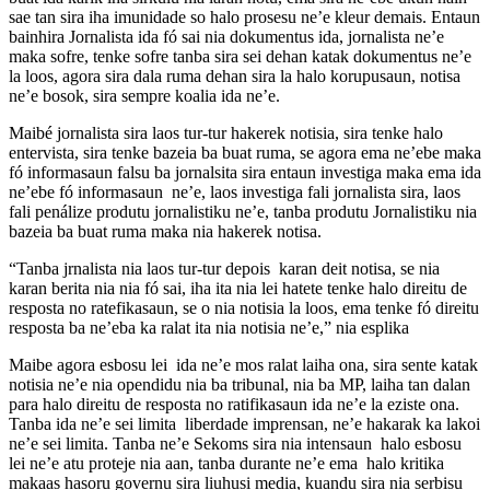
sae tan sira iha imunidade so halo prosesu ne’e kleur demais. Entaun
bainhira Jornalista ida fó sai nia dokumentus ida, jornalista ne’e
maka sofre, tenke sofre tanba sira sei dehan katak dokumentus ne’e
la loos, agora sira dala ruma dehan sira la halo korupusaun, notisa
ne’e bosok, sira sempre koalia ida ne’e.
Maibé jornalista sira laos tur-tur hakerek notisia, sira tenke halo
entervista, sira tenke bazeia ba buat ruma, se agora ema ne’ebe maka
fó informasaun falsu ba jornalsita sira entaun investiga maka ema ida
ne’ebe fó informasaun ne’e, laos investiga fali jornalista sira, laos
fali penálize produtu jornalistiku ne’e, tanba produtu Jornalistiku nia
bazeia ba buat ruma maka nia hakerek notisa.
“Tanba jrnalista nia laos tur-tur depois karan deit notisa, se nia
karan berita nia nia fó sai, iha ita nia lei hatete tenke halo direitu de
resposta no ratefikasaun, se o nia notisia la loos, ema tenke fó direitu
resposta ba ne’eba ka ralat ita nia notisia ne’e,” nia esplika
Maibe agora esbosu lei ida ne’e mos ralat laiha ona, sira sente katak
notisia ne’e nia opendidu nia ba tribunal, nia ba MP, laiha tan dalan
para halo direitu de resposta no ratifikasaun ida ne’e la eziste ona.
Tanba ida ne’e sei limita liberdade imprensan, ne’e hakarak ka lakoi
ne’e sei limita. Tanba ne’e Sekoms sira nia intensaun halo esbosu
lei ne’e atu proteje nia aan, tanba durante ne’e ema halo kritika
makaas hasoru governu sira liuhusi media, kuandu sira nia serbisu