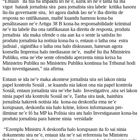
“Entaun ita fila ba impaktu lei ne’e, karik lei ne’e tama ba iha
vigor hatauk jornalista sira para jornalista sira labele kritika hasoru
liu-liu governante sira, lei agora daduk lao ne’e iha direitu de
resposta no ratifikasaun, maibé kuandu hamosu kona-ba
penálizasaun ne’e Artigu 38 B kona-ba responsabilidade kriminal
ne’e ita labele iha ona ratifikasaun ka direitu de resposta, produtu
jornalista ida maka ofende o nia aan ka o sente la satisfas ho
produtu jornalista ka notisia kona-ba o, entaun o laiha ona estra
judisial , siginifika o laiha ona halo diskusaun, hanesan agora
konsellu Imprensa halo mediasaun ne’e, maibé liu iha Ministeiru
Publiku, ema ne’ebe sente ofendidu aprezenta ninia keixa ba
Ministeiru Publiku no Ministeiru Publiku kontinua ba Tribunal hodi
halo investigasaun,” nia afirma.
Entaun se ida ne’e maka akontese jornalista sira sei lakon ninia
papel kontrolu Sosiál , se kuandu nia lakon ona nia papel kontrola
Sosiál, entaun jornalista sira ne’ebe halo Investigativu ,sira sei lakon
ninia papel ida kontrolu Sosiál ne’e, Tanba sira tauk, bainhira
jornalista hakerek notisia ida kona-na deskonfia ema ne’e
korupsaun, deskonfia nia halo krime, loloos informasaun pre-
iliminar ne’e fó ba MP ka Polisia sira atu halo Investigasaun kona-ba
produtu jornalista para hatene ninia versidade
“Ezemplu Ministru A deskonfia halo korupsaun ita fo sai ninia
dokumentu sira ne’e, entaun ida ne’e sai referensia ba Ministeru