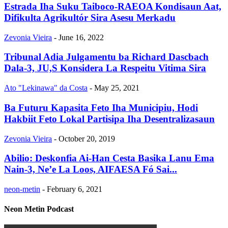
Estrada Iha Suku Taiboco-RAEOA Kondisaun Aat,
Difikulta Agrikultór Sira Asesu Merkadu
Zevonia Vieira
-
June 16, 2022
Tribunal Adia Julgamentu ba Richard Dascbach
Dala-3, JU,S Konsidera La Respeitu Vitima Sira
Ato "Lekinawa" da Costa
-
May 25, 2021
Ba Futuru Kapasita Feto Iha Municipiu, Hodi
Hakbiit Feto Lokal Partisipa Iha Desentralizasaun
Zevonia Vieira
-
October 20, 2019
Abilio: Deskonfia Ai-Han Cesta Basika Lanu Ema
Nain-3, Ne’e La Loos, AIFAESA Fó Sai...
neon-metin
-
February 6, 2021
Neon Metin Podcast