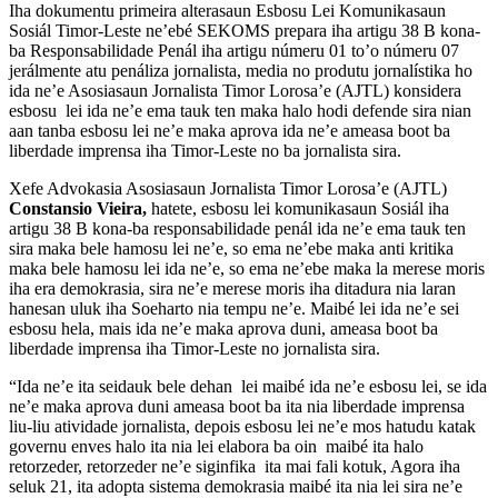
Iha dokumentu primeira alterasaun Esbosu Lei Komunikasaun
Sosiál Timor-Leste ne’ebé SEKOMS prepara iha artigu 38 B kona-
ba Responsabilidade Penál iha artigu númeru 01 to’o númeru 07
jerálmente atu penáliza jornalista, media no produtu jornalístika ho
ida ne’e Asosiasaun Jornalista Timor Lorosa’e (AJTL) konsidera
esbosu lei ida ne’e ema tauk ten maka halo hodi defende sira nian
aan tanba esbosu lei ne’e maka aprova ida ne’e ameasa boot ba
liberdade imprensa iha Timor-Leste no ba jornalista sira.
Xefe Advokasia Asosiasaun Jornalista Timor Lorosa’e (AJTL)
Constansio Vieira,
hatete, esbosu lei komunikasaun Sosiál iha
artigu 38 B kona-ba responsabilidade penál ida ne’e ema tauk ten
sira maka bele hamosu lei ne’e, so ema ne’ebe maka anti kritika
maka bele hamosu lei ida ne’e, so ema ne’ebe maka la merese moris
iha era demokrasia, sira ne’e merese moris iha ditadura nia laran
hanesan uluk iha Soeharto nia tempu ne’e. Maibé lei ida ne’e sei
esbosu hela, mais ida ne’e maka aprova duni, ameasa boot ba
liberdade imprensa iha Timor-Leste no jornalista sira.
“Ida ne’e ita seidauk bele dehan lei maibé ida ne’e esbosu lei, se ida
ne’e maka aprova duni ameasa boot ba ita nia liberdade imprensa
liu-liu atividade jornalista, depois esbosu lei ne’e mos hatudu katak
governu enves halo ita nia lei elabora ba oin maibé ita halo
retorzeder, retorzeder ne’e siginfika ita mai fali kotuk, Agora iha
seluk 21, ita adopta sistema demokrasia maibé ita nia lei sira ne’e