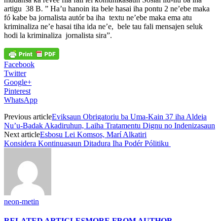
artigu 38 B. ” Ha’u hanoin ita bele hasai iha pontu 2 ne’ebe maka
fó kabe ba jornalista autór ba iha textu ne’ebe maka ema atu
kriminaliza ne’e hasai tiha ida ne’e, bele tau fali mensajen seluk
hodi la kriminaliza jornalista sira”.
Facebook
Twitter
Google+
Pinterest
WhatsApp
Previous article
Eviksaun Obrigatoriu ba Uma-Kain 37 iha Aldeia
Nu’u-Badak Akadiruhun, Laiha Tratamentu Dignu no Indenizasaun
Next article
Esbosu Lei Komsos, Marí Alkatiri
Konsidera Kontinuasaun Ditadura Iha Podér Pólitiku
neon-metin
RELATED ARTICLES
MORE FROM AUTHOR