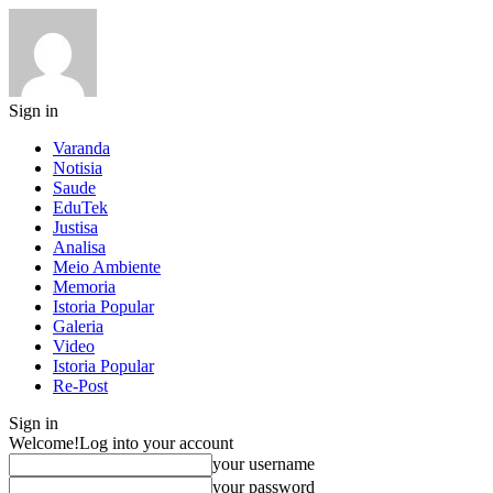
Sign in
Varanda
Notisia
Saude
EduTek
Justisa
Analisa
Meio Ambiente
Memoria
Istoria Popular
Galeria
Video
Istoria Popular
Re-Post
Sign in
Welcome!
Log into your account
your username
your password