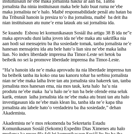
instuituisaun ne’ebe maka jornalista hakna’ar aan ba, Tanba
jornalista iha ninia instituisaun maka bele halo buat ruma ne’ebe
maka jornalista ne’e halo. Maibé responsabilidade penál atu hatan ba
iha Tribunál hanoin la presiza to’o iha jornalista, maibé ba deit iha
nian instituisaun atu nune’e ema latauk atu sai jornalista ida.
Se kuandu Esbosu lei komunikasaun Sosiál iha artigu 38 B ida ne”e
maka aprovadu duni laiha joven ida ne’ebe maka atu sakrifíka nia
aan hodi sai mensajeiru ba iha sosiedade tomak, tanba jornalista ne’e
hanesan mensajeiru ida atu bele hato’o lian sira ne’ebe maka laiha
lian. No index liberdade imprensa iha Timor-Leste sei hetok ba
beibeik no sei la promove liberdade imprensa iha Timor-Leste.
“Ha’u hanoin ida ne’e maka aprovadu ita nia liberdade imprensa tun
ba beibeik tanba ita koko ona tau kanoru tohar ba serbisu jornalista
nian ne’ebe maka laiha livre tan atu jornalista sira hakerek tan, tanba
jornalista mos hanesan ema, nia mos tauk, keta halo ha’u nia
produtu ne’ebe maka ha’u halo ne’e tun ba bele ofende ema seluk
karik, entaun laiha jornalista ida ne’ebe maka atu brani tan atu halo
investigasaun ida ne’ebe mais klean liu, tanba ida ne’e kapa tiha
jornalista atu labele hato’o verdadeiru ba iha sosiedade,” dehan
Akademista.
Akademista ne’e mos rekomenda ba Sekretariu Estadu
Komunikasaun Sosiál (Sekoms) Expedito Dias Ximenes atu halo
mudansa ka revee fila fali lei komunikasaun Sosiál liu-liu ba iha